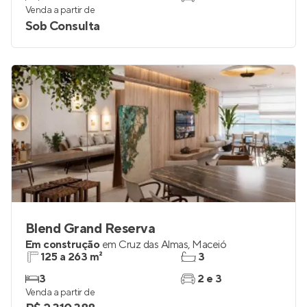
Venda a partir de
Sob Consulta
Blend Grand Reserva
Em construção
em
Cruz das Almas
,
Maceió
125 a 263 m²
3
3
2 e 3
Venda a partir de