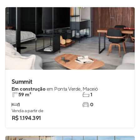
Summit
Em construção
em
Ponta Verde
,
Maceió
59 m²
1
1
0
Venda a partir de
R$ 1.194.391