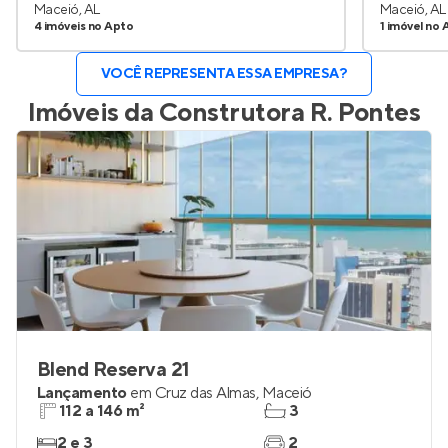
Maceió, AL
Maceió, AL
4 imóveis no Apto
1 imóvel no 
VOCÊ REPRESENTA ESSA EMPRESA?
Imóveis da
Construtora R. Pontes
Blend Reserva 21
Lançamento
em
Cruz das Almas
,
Maceió
112 a 146 m²
3
2 e 3
2