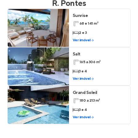
R. Pontes
Sunrise
68 e 141 m²
2 e 3
Ver imóvel
Salt
165 a 306 m²
3 e 4
Ver imóvel
Grand Soleil
180 a 213 m²
3 e 4
Ver imóvel