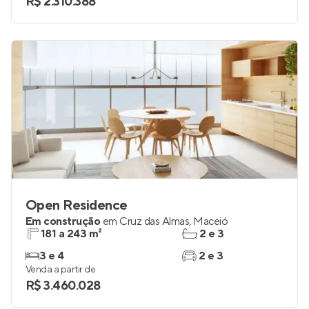
R$ 2.310.388
Open Residence
Em construção
em
Cruz das Almas
,
Maceió
181 a 243 m²
2 e 3
3 e 4
2 e 3
Venda a partir de
R$ 3.460.028