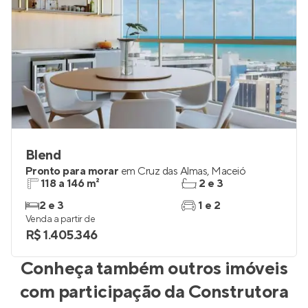
Blend
Pronto para morar
em
Cruz das Almas
,
Maceió
118 a 146 m²
2 e 3
2 e 3
1 e 2
Venda a partir de
R$ 1.405.346
Conheça também outros imóveis
com participação da
Construtora