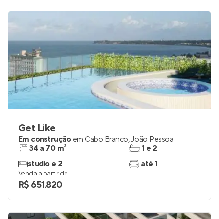
Get Like
Em construção
em
Cabo Branco
,
João Pessoa
34 a 70 m²
1 e 2
studio e 2
até 1
Venda a partir de
R$ 651.820