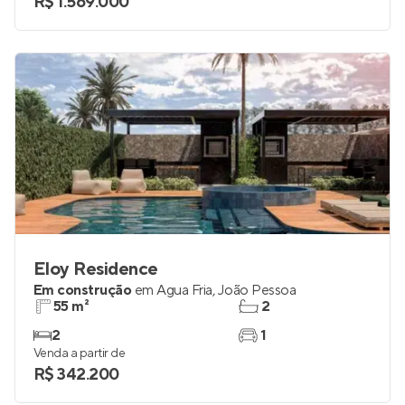
R$ 1.569.000
Eloy Residence
Em construção
em
Água Fria
,
João Pessoa
55 m²
2
2
1
Venda a partir de
R$ 342.200