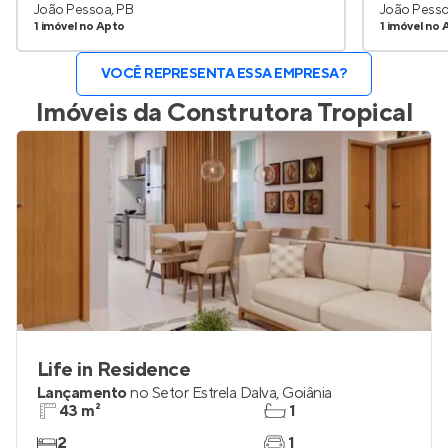
João Pessoa, PB
João Pesso
1 imóvel no Apto
1 imóvel no 
VOCÊ REPRESENTA ESSA EMPRESA?
Imóveis da
Construtora Tropical
Life in Residence
Lançamento
no
Setor Estrela Dalva
,
Goiânia
43 m²
1
2
1