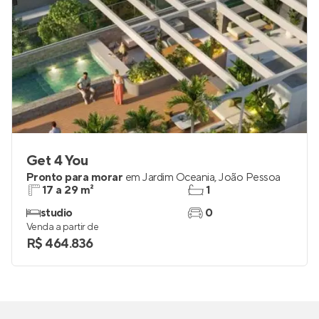
Get 4 You
Pronto para morar
em
Jardim Oceania
,
João Pessoa
17 a 29 m²
1
studio
0
Venda a partir de
R$ 464.836