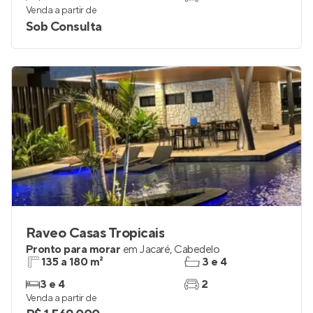
Venda a partir de
Sob Consulta
Raveo Casas Tropicais
Pronto para morar
em
Jacaré
,
Cabedelo
135 a 180 m²
3 e 4
3 e 4
2
Venda a partir de