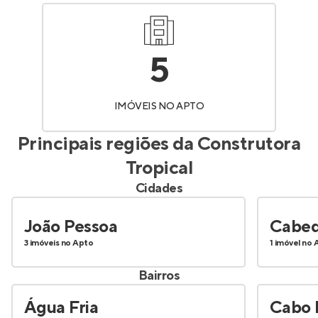
5
IMÓVEIS NO APTO
Principais regiões da
Construtora
Tropical
Cidades
João Pessoa
Cabed
3 imóveis no Apto
1 imóvel no 
Bairros
Água Fria
Cabo 