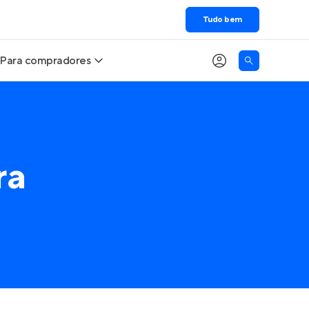
Tudo bem
Para compradores
Buscar um imóvel novo
Meu perfil
Calcule seu Poder de Compra
Imóveis Visualizados
ra
Comprar x Alugar
Imóveis Contatados
Correção do INCC
Clientes
Entrar no Apto
Simulador de Financiamento
Encontre um corretor