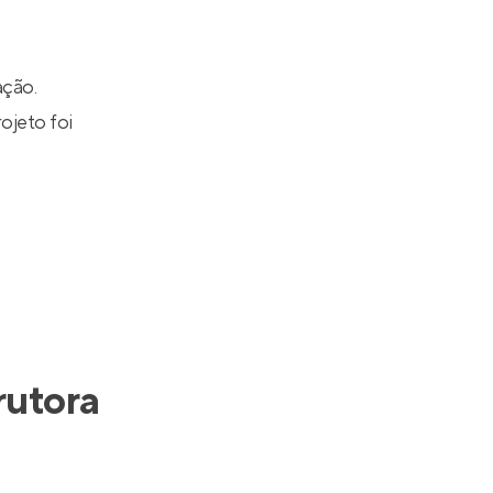
Entrar no Apto
ação.
ojeto foi
rutora