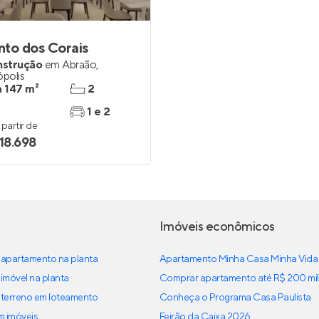
to dos Corais
nstrução
em
Abraão
,
ópolis
a 147 m²
2
1 e 2
partir de
018.698
Imóveis econômicos
apartamento na planta
Apartamento Minha Casa Minha Vida
imóvel na planta
Comprar apartamento até R$ 200 mil
terreno em loteamento
Conheça o Programa Casa Paulista
em imóveis
Feirão da Caixa 2026