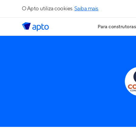
O Apto utiliza cookies.
Saiba mais
.
Para construtoras
Geração de Le
Geração de Vis
Geração de Ve
Maiores Const
Parcerias Imobi
Anunciar Imóve