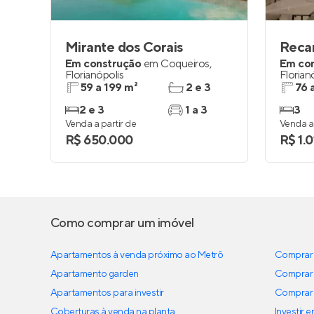
Mirante dos Corais
Recan
Em construção
em
Coqueiros
,
Em co
Florianópolis
Florian
59 a 199 m²
2 e 3
76 
2 e 3
1 a 3
3
Venda a partir de
Venda a 
R$ 650.000
R$ 1.
Como comprar um imóvel
Apartamentos à venda próximo ao Metrô
Comprar 
Apartamento garden
Comprar 
Apartamentos para investir
Comprar 
Coberturas à venda na planta
Investir 