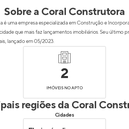
inel de Clientes
Entrar no Painel de Clientes
Sobre a
Coral Construtora
Entrar no Apto
a é uma empresa especializada em Construção e Incorpor
 cidade que mais faz lançamentos imobiliários. Seu último pr
ais
, lançado em 05/2023.
2
IMÓVEIS NO APTO
ipais regiões da
Coral Const
Cidades