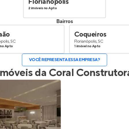
Florianópolis
2 imóveis no Apto
Bairros
aão
Coqueiros
ópolis, SC
Florianópolis, SC
 no Apto
1 imóvel no Apto
VOCÊ REPRESENTA ESSA EMPRESA?
Imóveis da
Coral Construtor