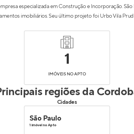
Entrar no Apto
presa especializada em Construção e Incorporação. São P
amentos imobiliários. Seu último projeto foi
Urbo Vila Pru
1
IMÓVEIS NO APTO
rincipais regiões da
Cordob
Cidades
São Paulo
1 imóvel no Apto