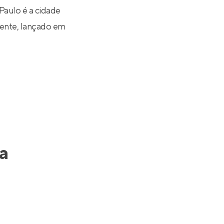
aulo é a cidade
dente
, lançado em
a