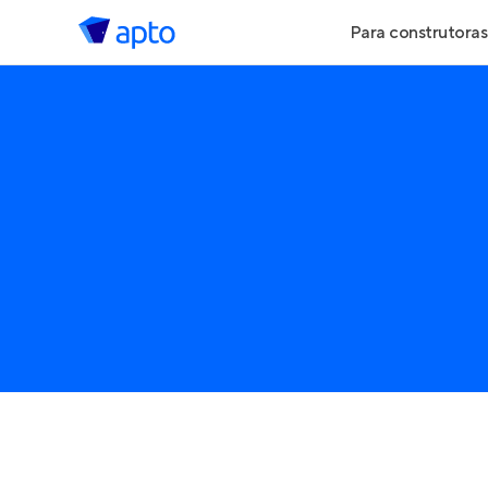
Para construtoras
Geração de Le
Geração de Vis
Geração de Ve
Maiores Const
Parcerias Imobi
Anunciar Imóve
Entrar no Pa