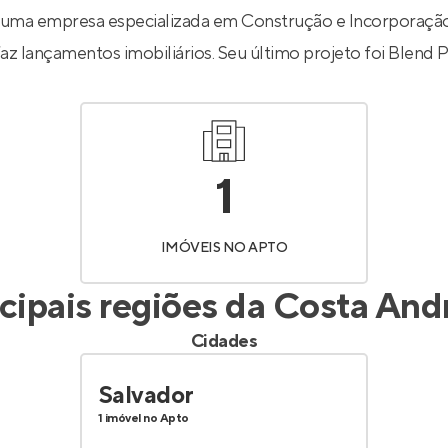
Entrar no Apto
uma empresa especializada em Construção e Incorporação.
az lançamentos imobiliários. Seu último projeto foi
Blend P
1
IMÓVEIS NO APTO
cipais regiões da
Costa And
Cidades
Salvador
1 imóvel no Apto