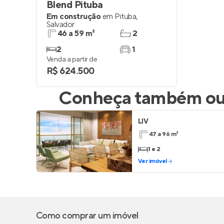
Blend Pituba
Em construção
em
Pituba
,
Salvador
46 a 59 m²
2
2
1
Venda a partir de
R$ 624.500
Conheça também out
LIV
47 a 96 m²
1 e 2
Ver imóvel
Como comprar um imóvel