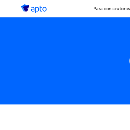
Para construtoras
Geração de Le
Geração de Vis
Geração de Ve
Maiores Const
Parcerias Imobi
Anunciar Imóve
Entrar no Pa