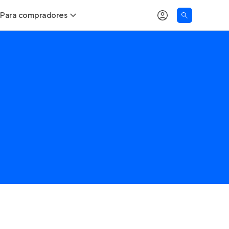
Para compradores
Buscar um imóvel novo
Meu perfil
Calcule seu Poder de Compra
Imóveis Visualizados
e
Comprar x Alugar
Imóveis Contatados
Correção do INCC
Clientes
Entrar no Apto
Simulador de Financiamento
Encontre um corretor
Entrar no Apto