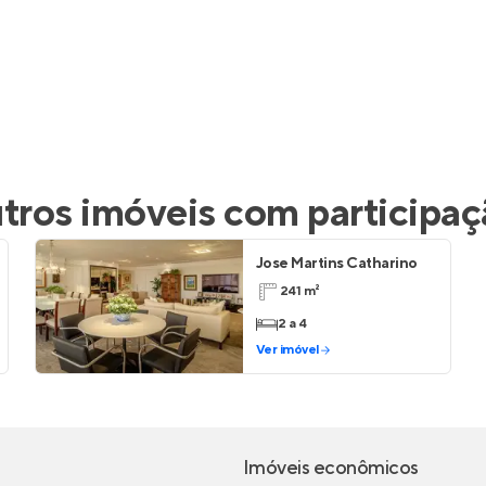
ros imóveis com participa
Jose Martins Catharino
241 m²
2 a 4
Ver imóvel
Imóveis econômicos