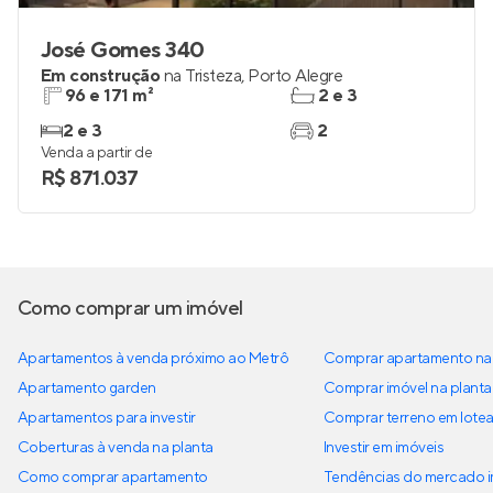
José Gomes 340
Em construção
na
Tristeza
,
Porto Alegre
96 e 171 m²
2 e 3
2 e 3
2
Venda a partir de
R$ 871.037
Como comprar um imóvel
Apartamentos à venda próximo ao Metrô
Comprar apartamento na 
Apartamento garden
Comprar imóvel na planta
Apartamentos para investir
Comprar terreno em lote
Coberturas à venda na planta
Investir em imóveis
Como comprar apartamento
Tendências do mercado im