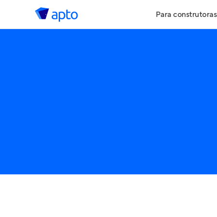
Para construtoras
Geração de Le
Geração de Vis
Geração de Ve
Maiores Const
Parcerias Imobi
Anunciar Imóve
Entrar no Pa