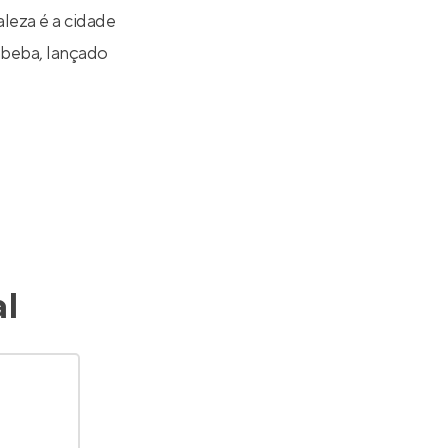
leza é a cidade
mbeba
, lançado
l