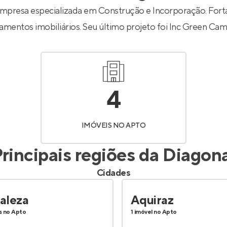
Entrar no Apto
mpresa especializada em Construção e Incorporação. Forta
amentos imobiliários. Seu último projeto foi
Inc Green Ca
4
IMÓVEIS NO APTO
rincipais regiões da
Diagona
Cidades
aleza
Aquiraz
s no Apto
1 imóvel no Apto