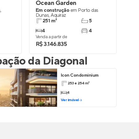
Ocean Garden
s
,
Em construção
em
Porto das
Dunas
,
Aquiraz
251 m²
5
4
4
Venda a partir de
R$ 3.146.835
pação da
Diagonal
Icon Condominium
253 e 254 m²
4
Ver imóvel