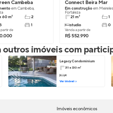
Green Cambeba
Connect Beira Mar
mento
em
Cambeba
,
Em construção
em
Meirele
za
Fortaleza
e 60 m²
2
21 m²
1
3
1
studio
0
partir de
Venda a partir de
0.000
R$ 552.990
outros imóveis com partici
Legacy Condominium
311 e 330 m²
4
Ver imóvel
Imóveis econômicos