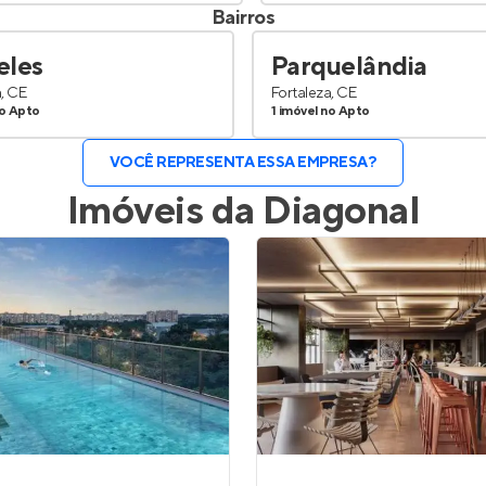
Bairros
eles
Parquelândia
a, CE
Fortaleza, CE
no Apto
1 imóvel no Apto
VOCÊ REPRESENTA ESSA EMPRESA?
Imóveis da
Diagonal