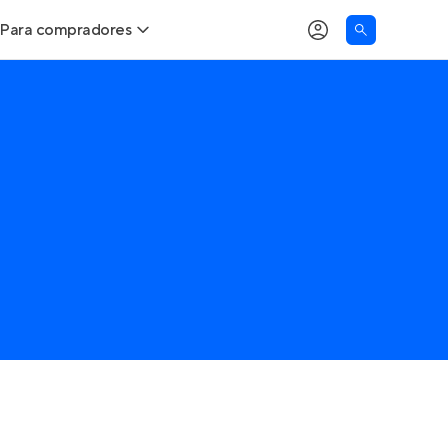
Para compradores
Buscar um imóvel novo
Meu perfil
Calcule seu Poder de Compra
Imóveis Visualizados
Comprar x Alugar
Imóveis Contatados
Correção do INCC
Clientes
Entrar no Apto
Simulador de Financiamento
Encontre um corretor
Entrar no Apto