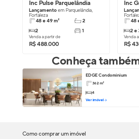
Inc Pulse Parquelândia
Inc 
Lançamento
em
Parquelândia
,
Lança
Fortaleza
Fortale
48 e 49 m²
2
48 
2
1
2 e 
Venda a partir de
Venda a 
R$ 488.000
R$ 43
Conheça também 
EDGE Condominium
362 m²
4
Ver imóvel
Como comprar um imóvel