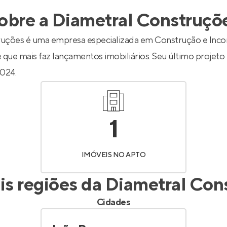
inel de Clientes
Entrar no Painel de Clientes
obre a
Diametral Construçõ
Entrar no Apto
ruções é uma empresa especializada em Construção e Inco
 que mais faz lançamentos imobiliários. Seu último projeto 
024.
1
IMÓVEIS NO APTO
is regiões da
Diametral Con
Cidades