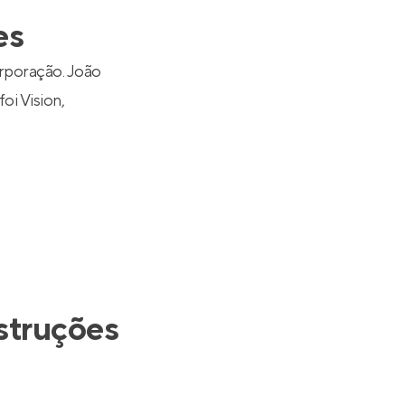
Entrar no Apto
es
rporação. João
foi
Vision
,
struções