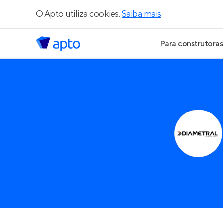
O Apto utiliza cookies.
Saiba mais
.
Para construtoras
Geração de Le
Geração de Vis
Geração de Ve
Maiores Const
Parcerias Imobi
Anunciar Imóve