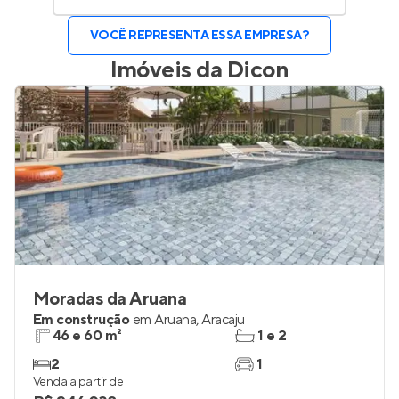
VOCÊ REPRESENTA ESSA EMPRESA?
Imóveis da
Dicon
Moradas da Aruana
Em construção
em
Aruana
,
Aracaju
46 e 60 m²
1 e 2
2
1
Venda a partir de