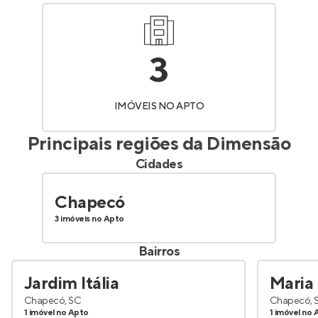
3
IMÓVEIS NO APTO
Principais regiões da
Dimensão
Cidades
Chapecó
3 imóveis no Apto
Bairros
Jardim Itália
Maria 
Chapecó, SC
Chapecó, 
1 imóvel no Apto
1 imóvel no 