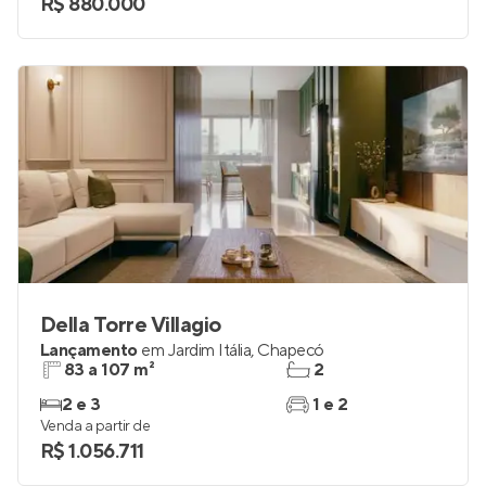
R$ 880.000
Della Torre Villagio
Lançamento
em
Jardim Itália
,
Chapecó
83 a 107 m²
2
2 e 3
1 e 2
Venda a partir de
R$ 1.056.711