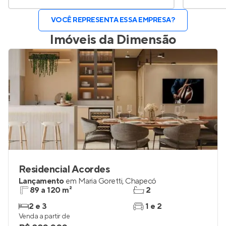
VOCÊ REPRESENTA ESSA EMPRESA?
Imóveis da
Dimensão
Residencial Acordes
Lançamento
em
Maria Goretti
,
Chapecó
89 a 120 m²
2
2 e 3
1 e 2
Venda a partir de