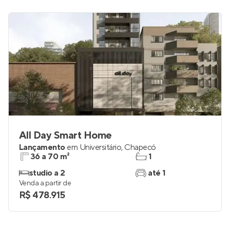
All Day Smart Home
Lançamento
em
Universitário
,
Chapecó
36 a 70 m²
1
studio a 2
até 1
Venda a partir de
R$ 478.915