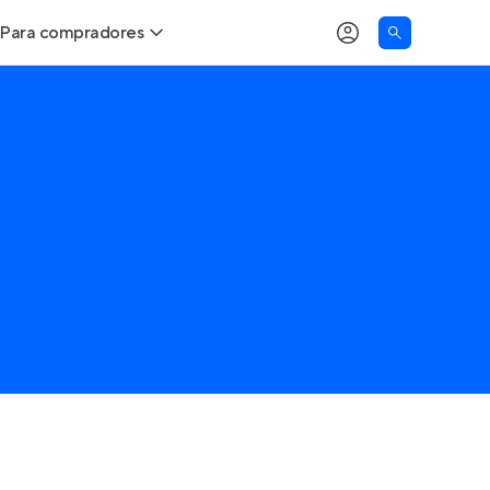
Para compradores
Buscar um imóvel novo
Meu perfil
Calcule seu Poder de Compra
Imóveis Visualizados
Comprar x Alugar
Imóveis Contatados
Correção do INCC
Clientes
Entrar no Apto
Simulador de Financiamento
Encontre um corretor
Entrar no Apto