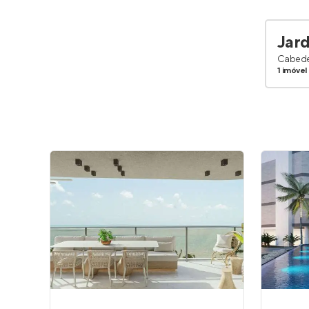
Jar
Cabede
1 imóvel