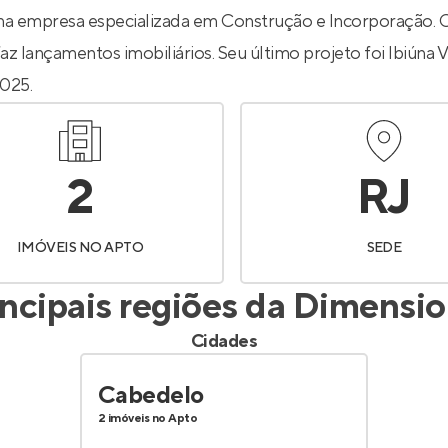
Entrar no Apto
a empresa especializada em Construção e Incorporação. 
az lançamentos imobiliários. Seu último projeto foi
Ibiúna 
025.
2
RJ
IMÓVEIS NO APTO
SEDE
incipais regiões da
Dimensio
Cidades
Cabedelo
2 imóveis no Apto