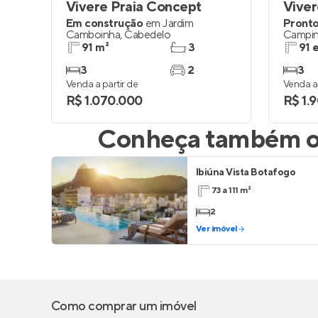
Vivere Praia Concept
Vive
Em construção
em
Jardim
Pronto
Camboinha
,
Cabedelo
Campi
91 m²
3
91 
3
2
3
Venda a partir de
Venda a 
R$ 1.070.000
R$ 1.
Conheça também ou
Ibiúna Vista Botafogo
73 a 111 m²
2
Ver imóvel
Como comprar um imóvel