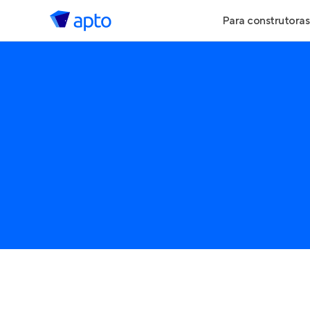
Para construtoras
Geração de Le
Geração de Vis
Geração de Ve
Maiores Const
Parcerias Imobi
Anunciar Imóve
Entrar no Pa