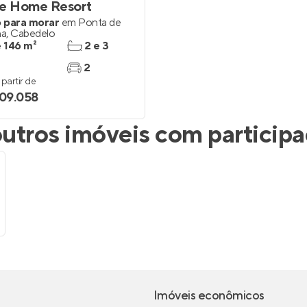
re Home Resort
 para morar
em
Ponta de
na
,
Cabedelo
e 146 m²
2 e 3
2
partir de
909.058
tros imóveis com particip
Imóveis econômicos