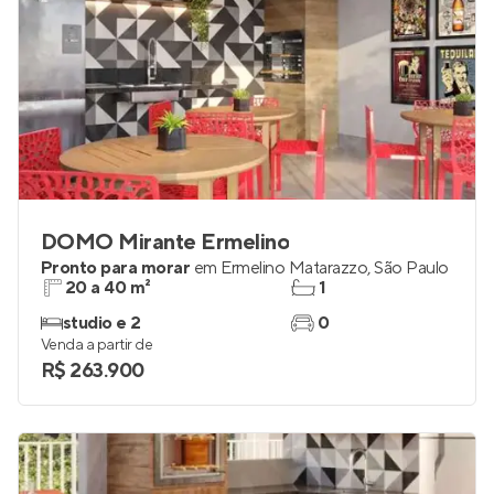
DOMO Mirante Ermelino
Pronto para morar
em
Ermelino Matarazzo
,
São Paulo
20 a 40 m²
1
studio e 2
0
Venda a partir de
R$ 263.900