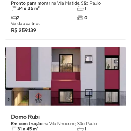
Pronto para morar
na
Vila Matilde
,
São Paulo
34 e 36 m²
1
2
0
Venda a partir de
R$ 259.139
Domo Rubi
Em construção
na
Vila Nhocune
,
São Paulo
31 a 45 m²
1