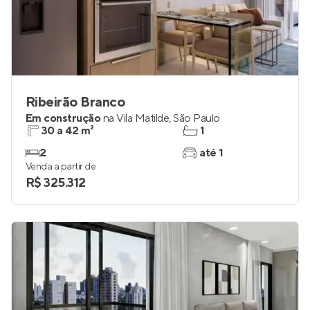
Ribeirão Branco
Em construção
na
Vila Matilde
,
São Paulo
30 a 42 m²
1
2
até 1
Venda a partir de
R$ 325.312