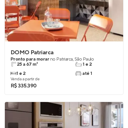
DOMO Patriarca
Pronto para morar
no
Patriarca
,
São Paulo
25 a 67 m²
1 e 2
1 e 2
até 1
Venda a partir de
R$ 335.390