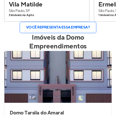
Vila Matilde
Ermel
São Paulo, SP
São Paulo,
3 imóveis no Apto
1 imóvel no 
VOCÊ REPRESENTA ESSA EMPRESA?
Imóveis da
Domo
Empreendimentos
Domo Tarsila do Amaral