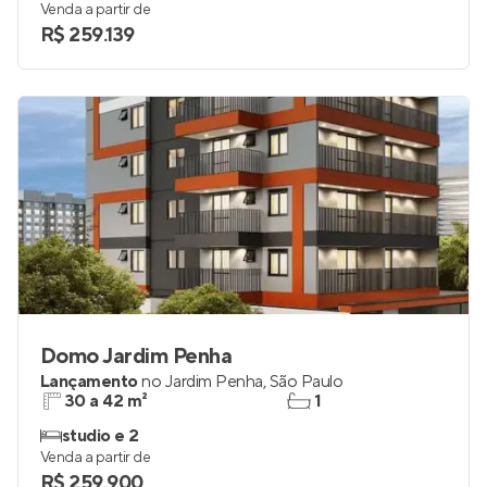
Venda a partir de
R$ 259.139
Domo Jardim Penha
Lançamento
no
Jardim Penha
,
São Paulo
30 a 42 m²
1
studio e 2
Venda a partir de
R$ 259.900