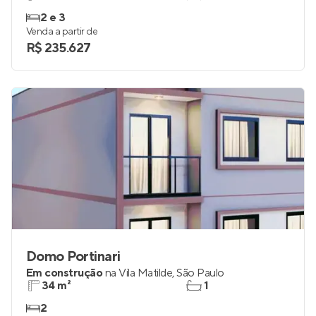
2 e 3
Venda a partir de
R$ 235.627
Domo Portinari
Em construção
na
Vila Matilde
,
São Paulo
34 m²
1
2