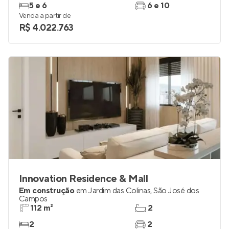
5 e 6
6 e 10
Venda a partir de
R$ 4.022.763
Innovation Residence & Mall
Em construção
em
Jardim das Colinas
,
São José dos
Campos
112 m²
2
2
2