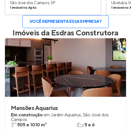
São José dos Campos, SP
Ubatuba, S
1 imóvel no Apto
1 imóvel no 
VOCÊ REPRESENTA ESSA EMPRESA?
Imóveis da
Esdras Construtora
Mansões Aquarius
Em construção
em
Jardim Aquárius
,
São José dos
Campos
505 e 1010 m²
5 e 6