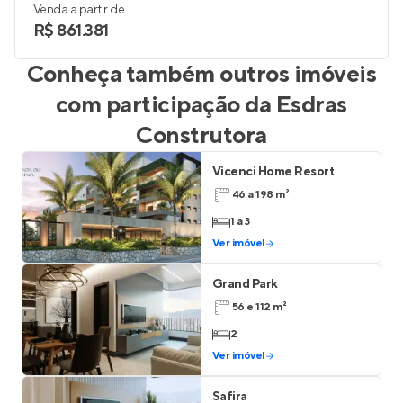
Venda a partir de
R$ 861.381
Conheça também outros imóveis
com participação da
Esdras
Construtora
Vicenci Home Resort
46 a 198 m²
1 a 3
Ver imóvel
Grand Park
56 e 112 m²
2
Ver imóvel
Safira