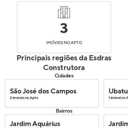
3
IMÓVEIS NO APTO
Principais regiões da
Esdras
Construtora
Cidades
São José dos Campos
Ubatu
2 imóveis no Apto
1 imóvel no 
Bairros
Jardim Aquárius
Jardi