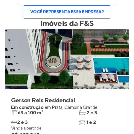
VOCÊ REPRESENTA ESSA EMPRESA?
Imóveis da
F&S
Gerson Reis Residencial
Em construção
em
Prata
,
Campina Grande
63 a 100 m²
2 e 3
2 e 3
1 e 2
Venda a partir de