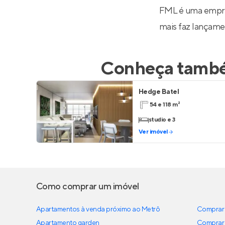
FML é uma empres
mais faz lançamen
Conheça també
Hedge Batel
54 e 118 m²
studio e 3
Ver imóvel
Como comprar um imóvel
Apartamentos à venda próximo ao Metrô
Comprar 
Apartamento garden
Comprar 