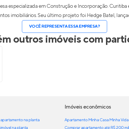
Entrar no Apto
a especializada em Construção e Incorporação. Curitiba é
tos imobiliários. Seu último projeto foi
Hedge Batel
, lanç
VOCÊ REPRESENTA ESSA EMPRESA?
m outros imóveis com parti
Imóveis econômicos
apartamento na planta
Apartamento Minha Casa Minha Vida
imóvel na planta
Comprar apartamento até R$ 200 mil