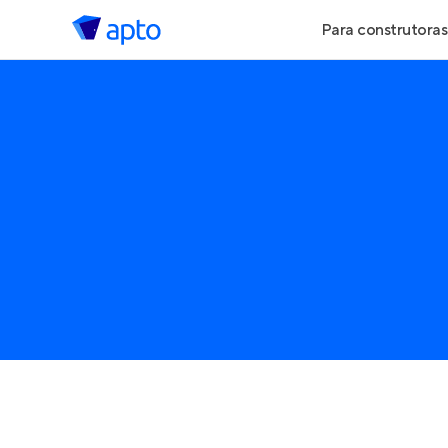
Para construtoras
Geração de Le
Geração de Vis
Geração de Ve
Maiores Const
Parcerias Imobi
Anunciar Imóve
Entrar no Pa