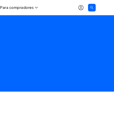
Para compradores
Buscar um imóvel novo
Meu perfil
Calcule seu Poder de Compra
Imóveis Visualizados
Comprar x Alugar
Imóveis Contatados
Correção do INCC
Clientes
Entrar no Apto
Simulador de Financiamento
Encontre um corretor
Entrar no Apto