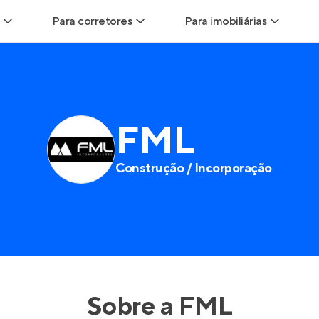
Para corretores
Para imobiliárias
ads
Leads para Corretores
Leads para Imobiliárias
itas
Corretor+
Hub de imobiliárias
FML
ndas
Parcerias imobiliárias
Anunciar imóveis
Construção / Incorporação
rutoras
Hub de Corretores
Entrar no Painel de 
liárias
Perfil Verificado
is
Anunciar imóveis
inel de Clientes
Entrar no Painel de Clientes
Sobre a
FML