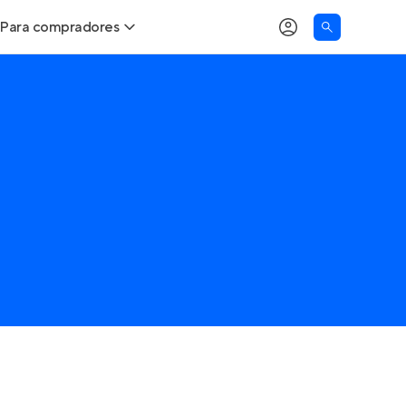
Para compradores
Buscar um imóvel novo
Meu perfil
Calcule seu Poder de Compra
Imóveis Visualizados
Comprar x Alugar
Imóveis Contatados
Correção do INCC
Clientes
Entrar no Apto
Simulador de Financiamento
Encontre um corretor
Entrar no Apto