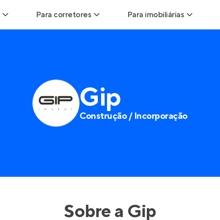
Para corretores
Para imobiliárias
ads
Leads para Corretores
Leads para Imobiliárias
itas
Corretor+
Hub de imobiliárias
Gip
ndas
Parcerias imobiliárias
Anunciar imóveis
Construção / Incorporação
rutoras
Hub de Corretores
Entrar no Painel de 
liárias
Perfil Verificado
is
Anunciar imóveis
inel de Clientes
Entrar no Painel de Clientes
Sobre a
Gip