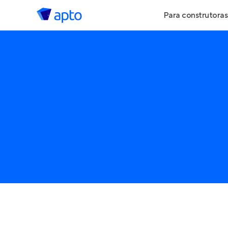
Para construtoras
Geração de Le
Geração de Vis
Geração de Ve
Maiores Const
Parcerias Imobi
Anunciar Imóve
Entrar no Pa