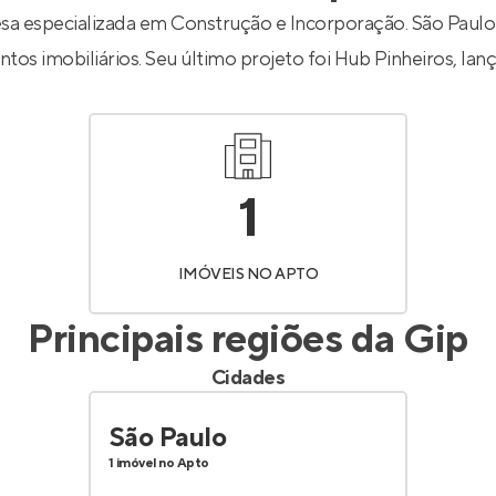
Entrar no Apto
a especializada em Construção e Incorporação. São Paulo 
tos imobiliários. Seu último projeto foi
Hub Pinheiros
, la
1
IMÓVEIS NO APTO
Principais regiões da
Gip
Cidades
São Paulo
1 imóvel no Apto