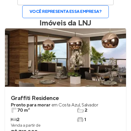
VOCÊ REPRESENTA ESSA EMPRESA?
Imóveis da
LNJ
Graffiti Residence
Pronto para morar
em
Costa Azul
,
Salvador
70 m²
2
2
1
Venda a partir de