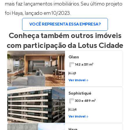
mais faz lançamentos imobiliários. Seu último projeto
foi
Haya
, lançado em 10/2023.
VOCÊ REPRESENTA ESSA EMPRESA?
Conheça também outros imóveis
com participação da
Lotus Cidade
Glass
142 a 331 m²
3
Ver imóvel
Sophistiqué
303 e 489 m²
4
Ver imóvel
Haya