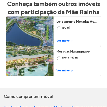
Conheça também outros imóveis
com participação da
Mãe Rainha
Loteamento Moradas Acaraú
150 m²
Ver imóvel
Moradas Maranguape
308 a 483 m²
Ver imóvel
Como comprar um imóvel