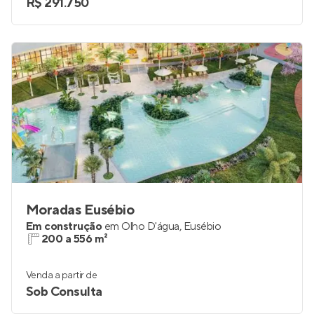
R$ 291.750
Moradas Eusébio
Em construção
em
Olho D'água
,
Eusébio
200 a 556 m²
Venda a partir de
Sob Consulta