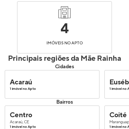
4
IMÓVEIS NO APTO
Principais regiões da
Mãe Rainha
Cidades
Acaraú
Euséb
1 imóvel no Apto
1 imóvel no 
Bairros
Centro
Coité
Acaraú, CE
Maranguap
1 imóvel no Apto
1 imóvel no 