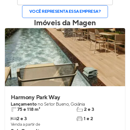
VOCÊ REPRESENTA ESSA EMPRESA?
Imóveis da
Magen
Harmony Park Way
Lançamento
no
Setor Bueno
,
Goiânia
75 e 118 m²
2 e 3
2 e 3
1 e 2
Venda a partir de