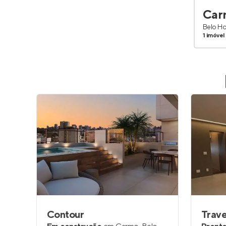
Car
Belo Ho
1 imóvel
Contour
Trave