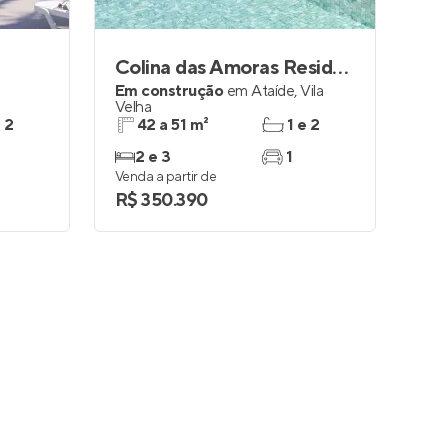
Colina das Amoras Residencial Clube
Em construção
em
Ataíde
,
Vila
Velha
e 2
42 a 51 m²
1 e 2
2 e 3
1
Venda a partir de
R$ 350.390