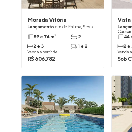
Morada Vitória
Lançamento
em
de Fátima
,
Serra
Lança
Carapi
59 e 74 m²
2
44 
2 e 3
1 e 2
2 e 
Venda a partir de
Venda a 
R$ 606.782
Sob C