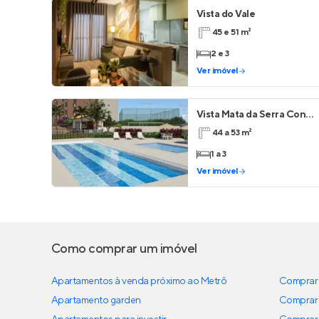
Vista do Vale
45 e 51 m²
2 e 3
Ver imóvel
Vista Mata da Serra Condomínio Clube
44 a 53 m²
1 a 3
Ver imóvel
Como comprar um imóvel
Apartamentos à venda próximo ao Metrô
Comprar 
Apartamento garden
Comprar 