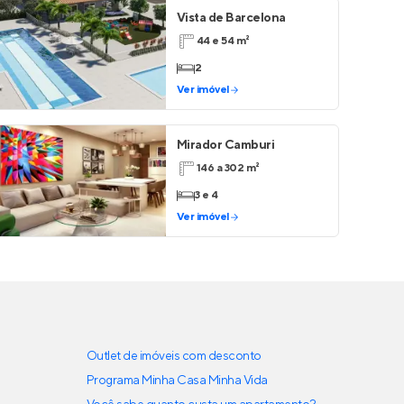
Vista de Barcelona
44 e 54 m²
2
Ver imóvel
Mirador Camburi
146 a 302 m²
3 e 4
Ver imóvel
Outlet de imóveis com desconto
Programa Minha Casa Minha Vida