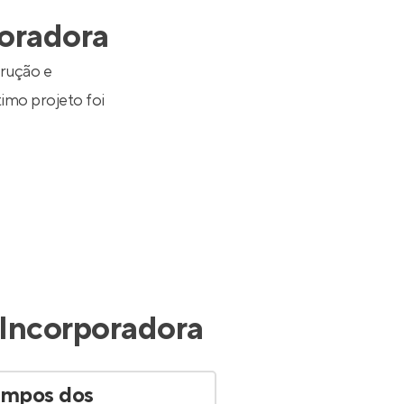
Entrar no Apto
poradora
rução e
timo projeto foi
 Incorporadora
mpos dos