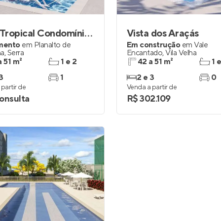
Vista Tropical Condomínio Clube
Vista dos Araçás
mento
em
Planalto de
Em construção
em
Vale
na
,
Serra
Encantado
,
Vila Velha
a 51 m²
1 e 2
42 a 51 m²
1 
3
1
2 e 3
0
partir de
Venda a partir de
onsulta
R$ 302.109