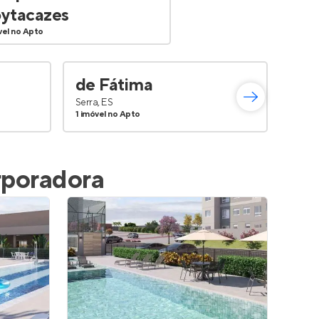
ytacazes
vel no Apto
de Fátima
Hor
Serra, ES
Campo
1 imóvel no Apto
1 imóv
rporadora