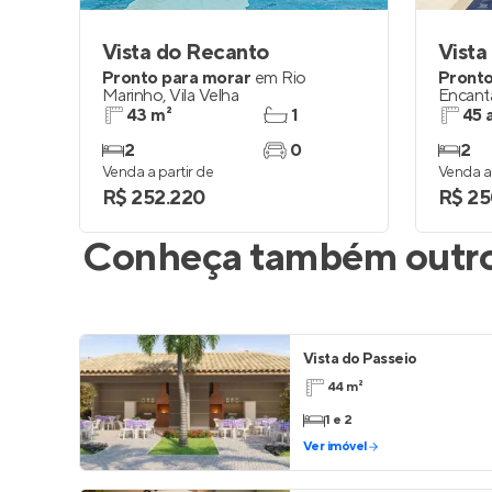
Vista do Recanto
Vista
Pronto para morar
em
Rio
Pronto
Marinho
,
Vila Velha
Encant
43 m²
1
45 
2
0
2
Venda a partir de
Venda a 
R$ 252.220
R$ 25
Conheça também outros
Vista do Passeio
44 m²
1 e 2
Ver imóvel