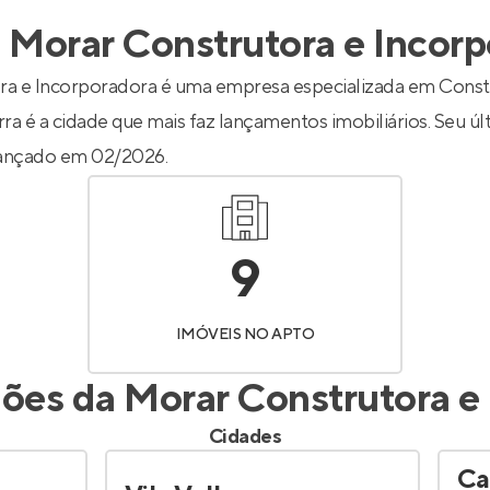
inel de Clientes
Entrar no Painel de Clientes
a
Morar Construtora e Incor
Entrar no Apto
ra e Incorporadora é uma empresa especializada em Const
ra é a cidade que mais faz lançamentos imobiliários. Seu úl
lançado em 02/2026.
9
IMÓVEIS NO APTO
giões da
Morar Construtora e
Cidades
Ca