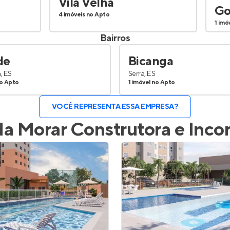
Vila Velha
Go
4 imóveis no Apto
1 imó
Bairros
de
Bicanga
a, ES
Serra, ES
no Apto
1 imóvel no Apto
VOCÊ REPRESENTA ESSA EMPRESA?
da
Morar Construtora e Inco