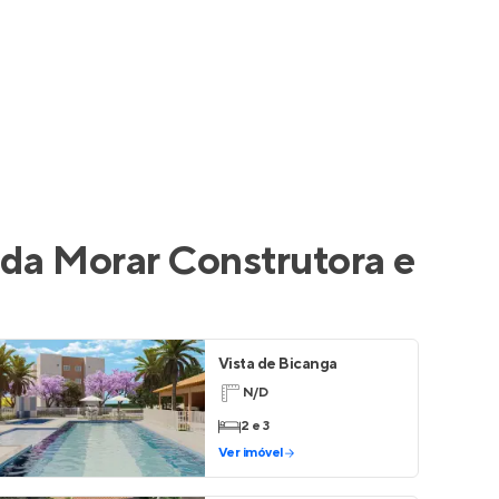
 da
Morar Construtora e
Vista de Bicanga
N/D
2 e 3
Ver imóvel