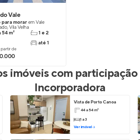
 do Vale
 para morar
em
Vale
ado
,
Vila Velha
a 54 m²
1 e 2
até 1
partir de
0.000
 imóveis com participação
Incorporadora
Vista de Porto Canoa
44 a 54 m²
1 a 3
Ver imóvel