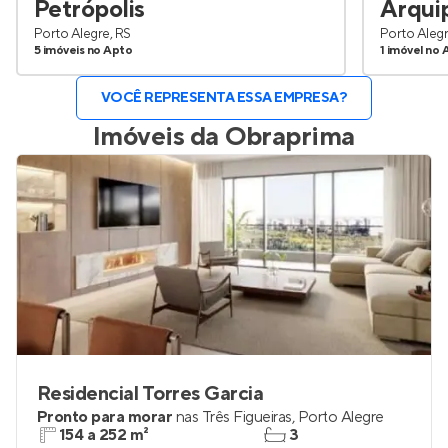
Petrópolis
Arqui
Porto Alegre, RS
Porto Alegr
5 imóveis no Apto
1 imóvel no 
VOCÊ REPRESENTA ESSA EMPRESA?
Imóveis da
Obraprima
Residencial Torres Garcia
Pronto para morar
nas
Três Figueiras
,
Porto Alegre
154 a 252 m²
3