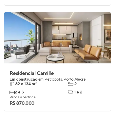
Residencial Camille
Em construção
em
Petrópolis
,
Porto Alegre
62 e 134 m²
2
2 e 3
1 e 2
Venda a partir de
R$ 870.000