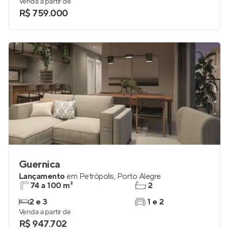
Venda a partir de
R$ 759.000
Guernica
Lançamento
em
Petrópolis
,
Porto Alegre
74 a 100 m²
2
2 e 3
1 e 2
Venda a partir de
R$ 947.702