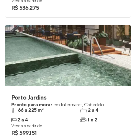
Venda a partir de
R$ 536.275
Porto Jardins
Pronto para morar
em
Intermares
,
Cabedelo
66 a 225 m²
2 a 4
2 a 4
1 e 2
Venda a partir de
R$ 599.151