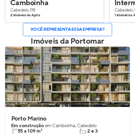
Camboinha
Inter
Cabedelo, PB
Cabedelo,
2 imóveis no Apto
1 imóvel no 
VOCÊ REPRESENTA ESSA EMPRESA?
Imóveis da
Portomar
Porto Marino
Em construção
em
Camboinha
,
Cabedelo
55 a 109 m²
2 e 3