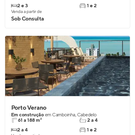
2 e 3
1 e 2
Venda a partir de
Sob Consulta
Porto Verano
Em construção
em
Camboinha
,
Cabedelo
61 a 188 m²
2 a 4
2 a 4
1 e 2