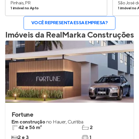
Pinhais, PR
São José do
1 imóvel no Apto
1 imóvel no 
VOCÊ REPRESENTA ESSA EMPRESA?
Imóveis da
RealMarka Construções
Fortune
Em construção
no
Hauer
,
Curitiba
42 e 56 m²
2
2 e 3
1