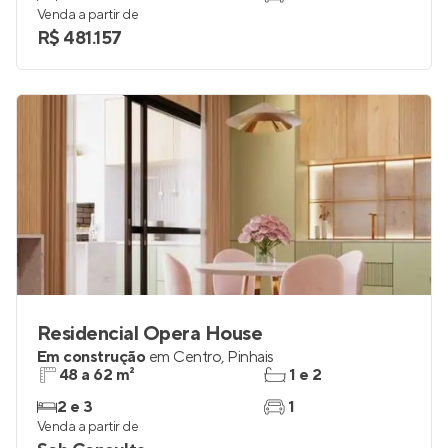
Venda a partir de
R$ 481.157
Residencial Opera House
Em construção
em
Centro
,
Pinhais
48 a 62 m²
1 e 2
2 e 3
1
Venda a partir de