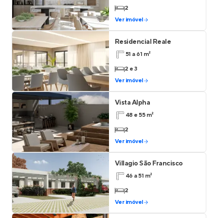
2
Ver imóvel
Residencial Reale
51 a 61 m²
2 e 3
Ver imóvel
Vista Alpha
48 e 55 m²
2
Ver imóvel
Villagio São Francisco
46 a 51 m²
2
Ver imóvel