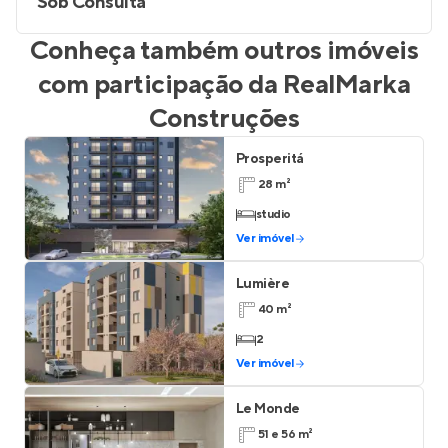
Sob Consulta
Conheça também outros imóveis
com participação da
RealMarka
Construções
Prosperitá
28 m²
studio
Ver imóvel
Lumière
40 m²
2
Ver imóvel
Le Monde
51 e 56 m²