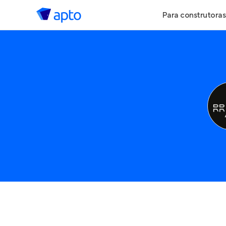
Para construtoras
Geração de Le
Geração de Vis
Geração de Ve
Maiores Const
Parcerias Imobi
Anunciar Imóve
Entrar no Pa