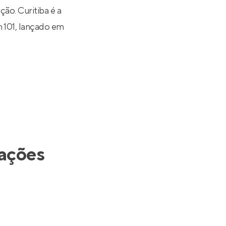
ão. Curitiba é a
 101
, lançado em
ações