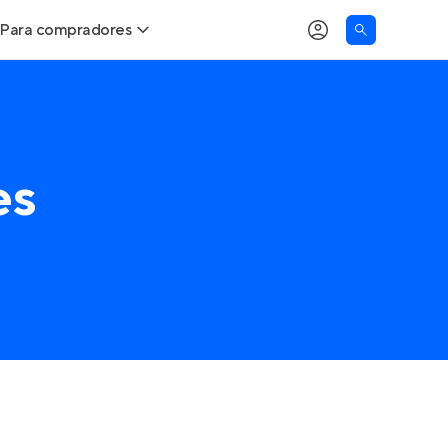
Para compradores
Buscar um imóvel novo
Meu perfil
Calcule seu Poder de Compra
Imóveis Visualizados
es
Comprar x Alugar
Imóveis Contatados
Correção do INCC
Clientes
Entrar no Apto
Simulador de Financiamento
Encontre um corretor
Entrar no Apto