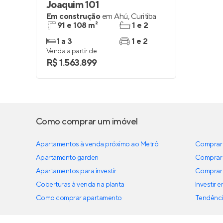
Joaquim 101
Em construção
em
Ahú
,
Curitiba
91 e 108 m²
1 e 2
1 a 3
1 e 2
Venda a partir de
R$ 1.563.899
Como comprar um imóvel
Apartamentos à venda próximo ao Metrô
Comprar 
Apartamento garden
Comprar 
Apartamentos para investir
Comprar 
Coberturas à venda na planta
Investir 
Como comprar apartamento
Tendênci