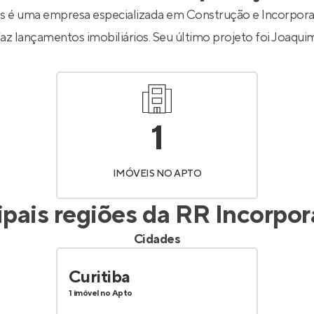
Entrar no Apto
 é uma empresa especializada em Construção e Incorporaç
az lançamentos imobiliários. Seu último projeto foi
Joaquim
1
IMÓVEIS NO APTO
ipais regiões da
RR Incorpor
Cidades
Curitiba
1 imóvel no Apto