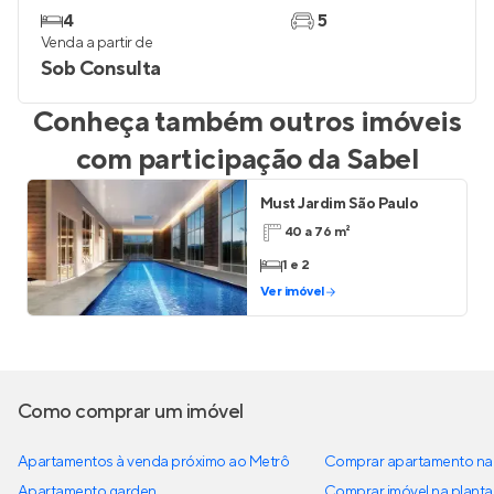
4
5
Venda a partir de
Sob Consulta
Conheça também outros imóveis
com participação da
Sabel
Must Jardim São Paulo
40 a 76 m²
1 e 2
Ver imóvel
Como comprar um imóvel
Apartamentos à venda próximo ao Metrô
Comprar apartamento na 
Apartamento garden
Comprar imóvel na planta