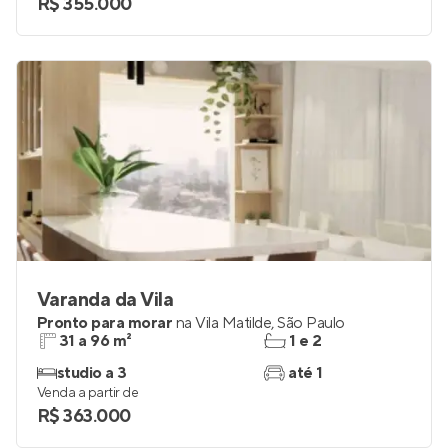
R$ 355.000
Varanda da Vila
Pronto para morar
na
Vila Matilde
,
São Paulo
31 a 96 m²
1 e 2
studio a 3
até 1
Venda a partir de
R$ 363.000