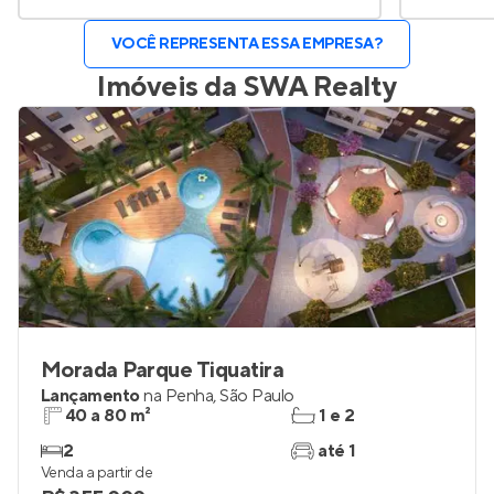
VOCÊ REPRESENTA ESSA EMPRESA?
Imóveis da
SWA Realty
Morada Parque Tiquatira
Lançamento
na
Penha
,
São Paulo
40 a 80 m²
1 e 2
2
até 1
Venda a partir de