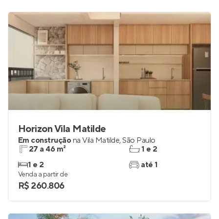
Horizon Vila Matilde
Em construção
na
Vila Matilde
,
São Paulo
27 a 46 m²
1 e 2
1 e 2
até 1
Venda a partir de
R$ 260.806