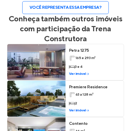
VOCÊ REPRESENTA ESSA EMPRESA?
Conheça também outros imóveis
com participação da
Trena
Construtora
Petra 1275
165 e 293 m²
3 e 4
Ver imóvel
Premiere Residence
63 a 128 m²
2
Ver imóvel
Contento