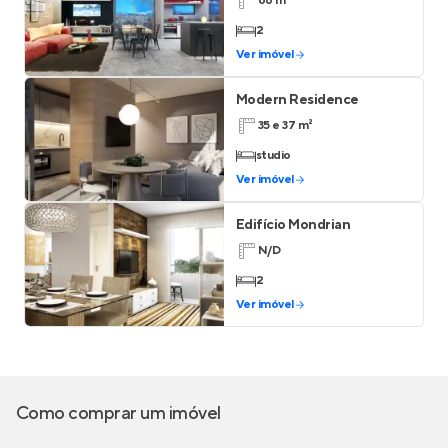
66 m²
2
Ver imóvel
Modern Residence
35 e 37 m²
studio
Ver imóvel
Edifício Mondrian
N/D
2
Ver imóvel
Como comprar um imóvel