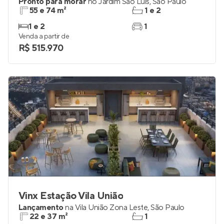
Pronto para morar
no
Jardim São Luís
,
São Paulo
55 e 74 m²
1 e 2
1 e 2
1
Venda a partir de
R$ 515.970
Vinx Estação Vila União
Lançamento
na
Vila União Zona Leste
,
São Paulo
22 e 37 m²
1