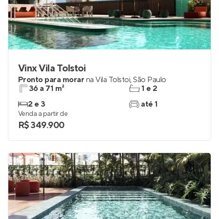
Vinx Vila Tolstoi
Pronto para morar
na
Vila Tolstoi
,
São Paulo
36 a 71 m²
1 e 2
2 e 3
até 1
Venda a partir de
R$ 349.900