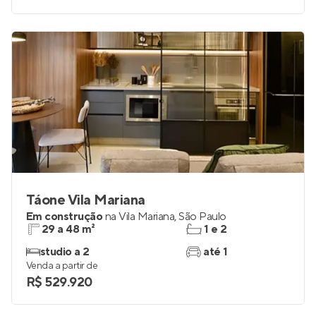
Táone Vila Mariana
Em construção
na
Vila Mariana
,
São Paulo
29 a 48 m²
1 e 2
studio a 2
até 1
Venda a partir de
R$ 529.920