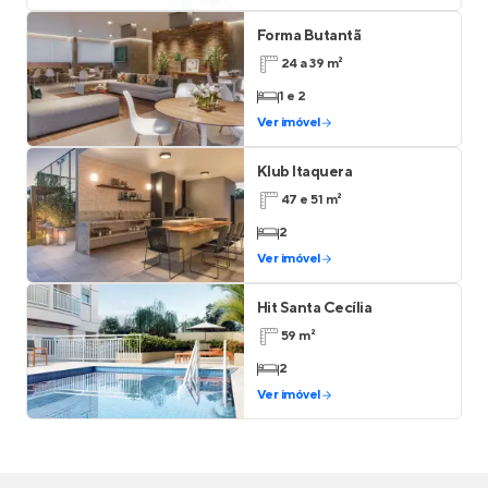
Forma Butantã
24 a 39 m²
1 e 2
Ver imóvel
Klub Itaquera
47 e 51 m²
2
Ver imóvel
Hit Santa Cecília
59 m²
2
Ver imóvel