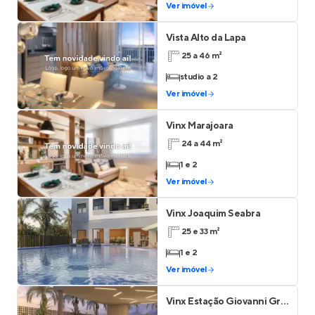
Ver imóvel
Vista Alto da Lapa
25 a 46 m²
studio a 2
Ver imóvel
Vinx Marajoara
24 a 44 m²
1 e 2
Ver imóvel
Vinx Joaquim Seabra
25 e 33 m²
1 e 2
Ver imóvel
Vinx Estação Giovanni Gronchi