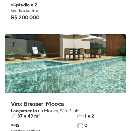
studio e 2
Venda a partir de
R$ 200.000
Vinx Bresser-Mooca
Lançamento
na
Mooca
,
São Paulo
37 e 49 m²
1 e 2
2
0