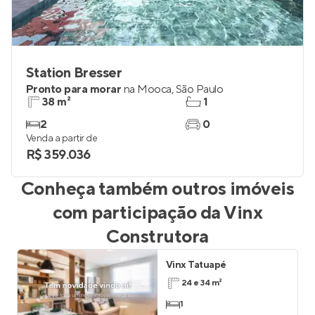
Station Bresser
Pronto para morar
na
Mooca
,
São Paulo
38 m²
1
2
0
Venda a partir de
R$ 359.036
Conheça também outros imóveis
com participação da
Vinx
Construtora
Vinx Tatuapé
24 e 34 m²
1