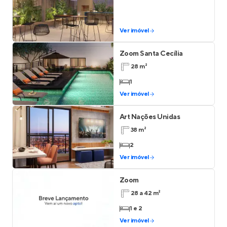
Ver imóvel
Zoom Santa Cecília
28 m²
1
Ver imóvel
Art Nações Unidas
38 m²
2
Ver imóvel
Zoom
28 a 42 m²
1 e 2
Ver imóvel