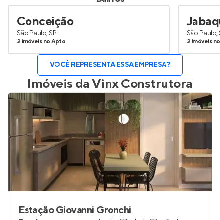
Conceição
Jabaq
São Paulo, SP
São Paulo,
2 imóveis no Apto
2 imóveis n
VOCÊ REPRESENTA ESSA EMPRESA?
Imóveis da
Vinx Construtora
Estação Giovanni Gronchi