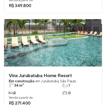
Venda a partir de
R$ 349.800
Vinx Jurubatuba Home Resort
Em construção
em
Jurubatuba
,
São Paulo
34 m²
1
2
0
Venda a partir de
R$ 271.400