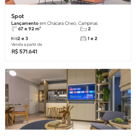
Spot
Lançamento
em
Chácara Cneo
,
Campinas
67 e 92 m²
2
2 e 3
1 e 2
Venda a partir de
R$ 571.641