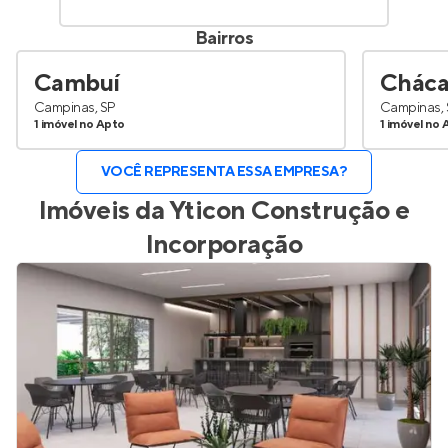
Bairros
Cambuí
Cháca
Campinas, SP
Campinas, 
1 imóvel no Apto
1 imóvel no 
VOCÊ REPRESENTA ESSA EMPRESA?
Imóveis da
Yticon Construção e
Incorporação