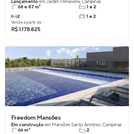
Lançamento
em
Jardim Primavera
,
Campinas
68 e 87 m²
1 e 2
2
1 e 2
Venda a partir de
R$ 1.178.825
Freedom Mansões
Em construção
em
Mansões Santo Antônio
,
Campinas
66 m²
2