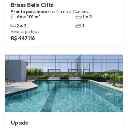
Brisas Bella Città
Pronto para morar
no
Cambuí
,
Campinas
66 e 101 m²
1 e 2
2 e 3
1
Venda a partir de
R$ 447.116
Upside