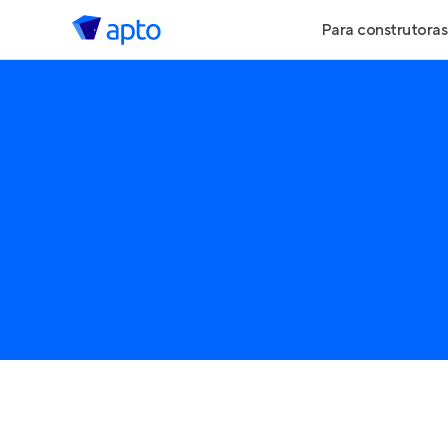
Para construtoras
Geração de 
Geração de Vi
Geração de 
Maiores Cons
Parcerias Imob
Anunciar Imó