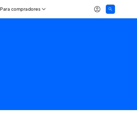
Para compradores
as
Buscar um imóvel novo
Calcule seu Poder de Compra
Comprar x Alugar
Correção do INCC
Simulador de Financiamento
Encontre um corretor