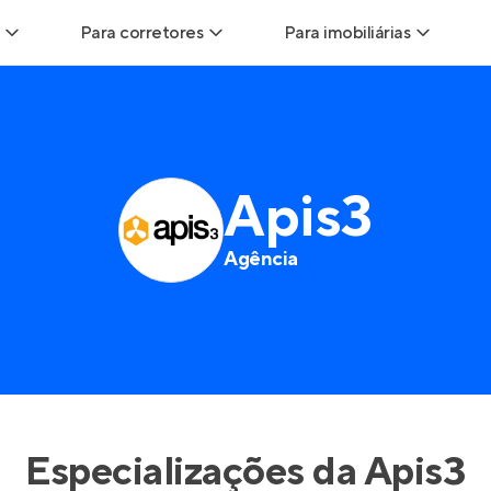
Para corretores
Para imobiliárias
Leads
Leads para Corretores
Leads para Imobiliári
sitas
Corretor+
Hub de imobiliárias
Apis3
Vendas
Parcerias imobiliárias
Anunciar imóveis
Agência
trutoras
Hub de Corretores
iliárias
Perfil Verificado
veis
Anunciar imóveis
Especializações da
Apis3