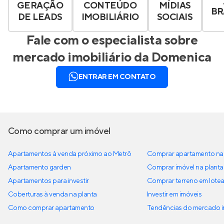
GERAÇÃO
CONTEÚDO
MÍDIAS
BR
DE LEADS
IMOBILIÁRIO
SOCIAIS
Fale com o especialista sobre
mercado imobiliário da
Domenica
ENTRAR EM CONTATO
Como comprar um imóvel
Apartamentos à venda próximo ao Metrô
Comprar apartamento na 
Apartamento garden
Comprar imóvel na planta
Apartamentos para investir
Comprar terreno em lote
Coberturas à venda na planta
Investir em imóveis
Como comprar apartamento
Tendências do mercado im