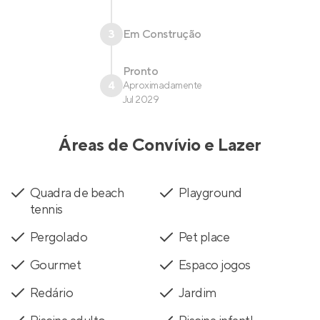
3
Em Construção
Pronto
4
Aproximadamente
Jul 2029
Áreas de Convívio e Lazer
Quadra de beach
Playground
tennis
Pergolado
Pet place
Gourmet
Espaco jogos
Redário
Jardim