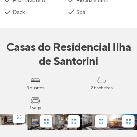
Piscina adulto
Piscina infantl
Deck
Spa
Casas
do
Residencial Ilha
de Santorini
3 quartos
2 banheiros
1 vaga