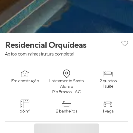
Residencial Orquídeas
Aptos com infraestrutura completa!
Em construção
Loteamento Santo
2 quartos
Afonso
1 suíte
Rio Branco - AC
66 m²
2 banheiros
1 vaga