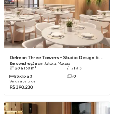
Delman Three Towers - Studio Design 6 Tower
Em construção
em
Jatiúca
,
Maceió
28 a 150 m²
1 a 3
studio a 3
0
Venda a partir de
R$ 390.230