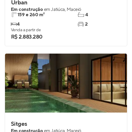
Urban
Em construção
em
Jatiúca
,
Maceió
159 e 260 m²
4
4
2
Venda a partir de
R$ 2.883.280
Sitges
Em construção
em
Jatiúca
,
Maceió