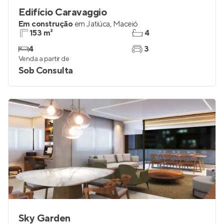
Edifício Caravaggio
Em construção
em
Jatiúca
,
Maceió
153 m²
4
4
3
Venda a partir de
Sob Consulta
Sky Garden