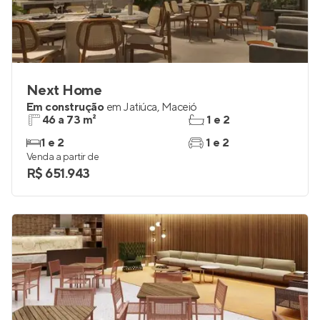
Next Home
Em construção
em
Jatiúca
,
Maceió
46 a 73 m²
1 e 2
1 e 2
1 e 2
Venda a partir de
R$ 651.943