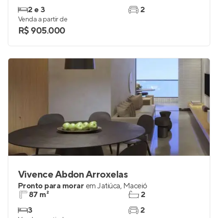
2 e 3
2
Venda a partir de
R$ 905.000
Vivence Abdon Arroxelas
Pronto para morar
em
Jatiúca
,
Maceió
87 m²
2
3
2