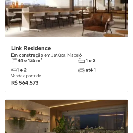
Link Residence
Em construção
em
Jatiúca
,
Maceió
44 e 135 m²
1 e 2
1 e 2
até 1
Venda a partir de
R$ 564.573