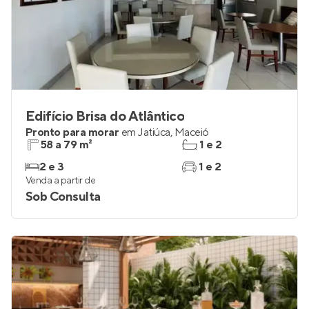
Edifício Brisa do Atlântico
Pronto para morar
em
Jatiúca
,
Maceió
58 a 79 m²
1 e 2
2 e 3
1 e 2
Venda a partir de
Sob Consulta