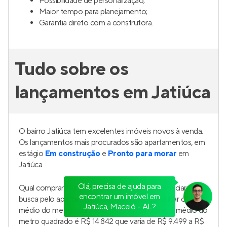
Possibilidade de personalização;
Maior tempo para planejamento;
Garantia direto com a construtora.
Tudo sobre os
lançamentos em Jatiúca
O bairro Jatiúca tem excelentes imóveis novos à venda.
Os lançamentos mais procurados são apartamentos, em
estágio
Em construção
e
Pronto para morar
em
Jatiúca.
Olá, precisa de ajuda para
Qual comprar? Uma das melhores formas de iniciar sua
encontrar um imóvel em
busca pelo apartamento dos sonhos é consultar o preço
Jatiúca, Maceió - AL?
médio do metro quadrado. Em Jatiúca o preço médio do
metro quadrado é R$ 14.842 que varia de R$ 9.499 a R$