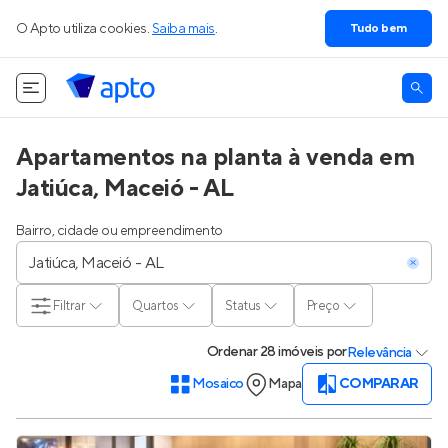
O Apto utiliza cookies.
Saiba mais
.
Tudo bem
Apartamentos na planta à venda em
Jatiúca, Maceió - AL
Bairro, cidade ou empreendimento
Filtrar
Quartos
Status
Preço
Ordenar
28 imóveis
por
Relevância
Mosaico
Mapa
COMPARAR