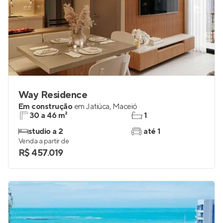
Way Residence
Em construção
em
Jatiúca
,
Maceió
30 a 46 m²
1
studio a 2
até 1
Venda a partir de
R$ 457.019