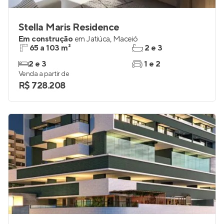
Stella Maris Residence
Em construção
em
Jatiúca
,
Maceió
65 a 103 m²
2 e 3
2 e 3
1 e 2
Venda a partir de
R$ 728.208