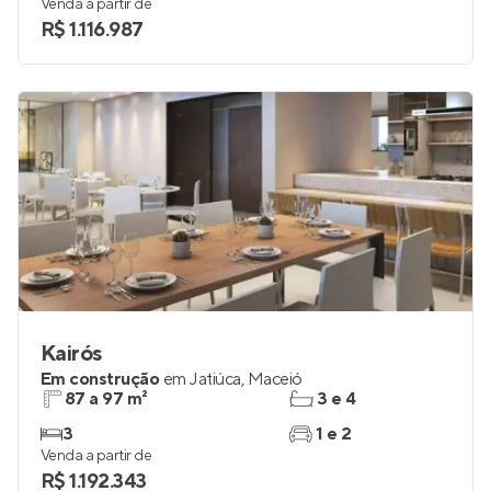
Venda a partir de
R$ 1.116.987
Kairós
Em construção
em
Jatiúca
,
Maceió
87 a 97 m²
3 e 4
3
1 e 2
Venda a partir de
R$ 1.192.343