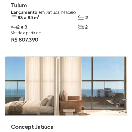
Tulum
Lançamento
em
Jatiúca
,
Maceió
83 a 85 m²
2
2 e 3
2
Venda a partir de
R$ 807.390
Concept Jatiúca