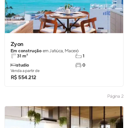
Zyon
Em construção
em
Jatiúca
,
Maceió
31 m²
1
studio
0
Venda a partir de
R$ 554.212
Página
2