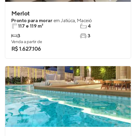
Merlot
Pronto para morar
em
Jatiúca
,
Maceió
117 e 119 m²
4
3
3
Venda a partir de
R$ 1.627.106