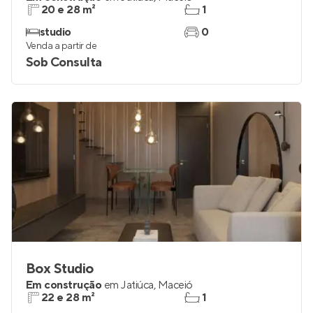
20 e 28 m²
1
studio
0
Venda a partir de
Sob Consulta
Box Studio
Em construção
em
Jatiúca
,
Maceió
22 e 28 m²
1