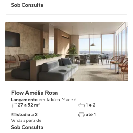
Sob Consulta
Flow Amélia Rosa
Lançamento
em
Jatiúca
,
Maceió
27 a 52 m²
1 e 2
studio a 2
até 1
Venda a partir de
Sob Consulta