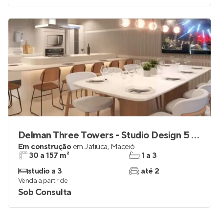
Delman Three Towers - Studio Design 5 Tower
Em construção
em
Jatiúca
,
Maceió
30 a 157 m²
1 a 3
studio a 3
até 2
Venda a partir de
Sob Consulta