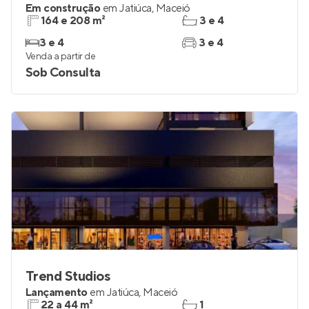
Em construção
em
Jatiúca
,
Maceió
164 e 208 m²
3 e 4
3 e 4
3 e 4
Venda a partir de
Sob Consulta
Trend Studios
Lançamento
em
Jatiúca
,
Maceió
22 a 44 m²
1