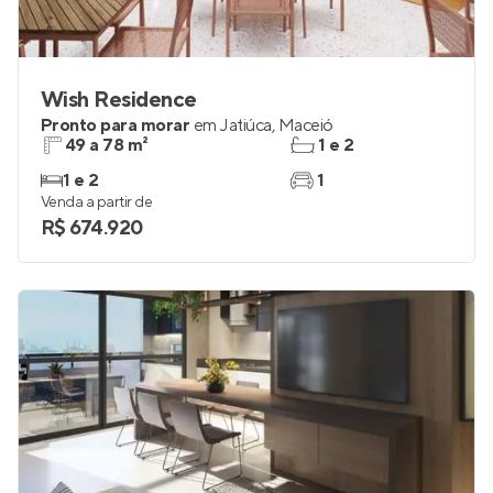
Wish Residence
Pronto para morar
em
Jatiúca
,
Maceió
49 a 78 m²
1 e 2
1 e 2
1
Venda a partir de
R$ 674.920