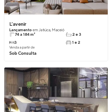
L’avenir
Lançamento
em
Jatiúca
,
Maceió
74 a 184 m²
2 e 3
3
1 e 2
Venda a partir de
Sob Consulta