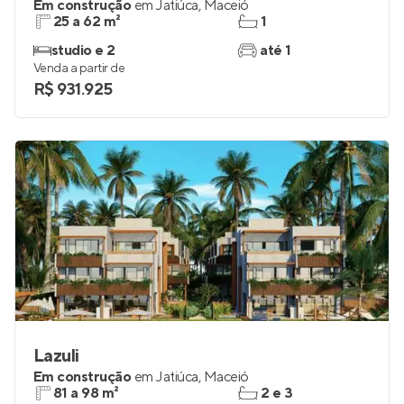
Em construção
em
Jatiúca
,
Maceió
25 a 62 m²
1
studio e 2
até 1
Venda a partir de
R$ 931.925
Lazuli
Em construção
em
Jatiúca
,
Maceió
81 a 98 m²
2 e 3