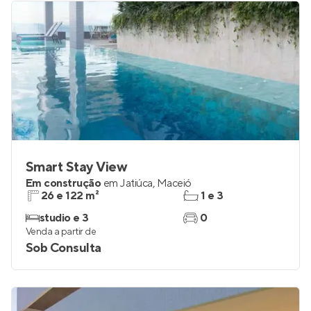
Smart Stay View
Em construção
em
Jatiúca
,
Maceió
26 e 122 m²
1 e 3
studio e 3
0
Venda a partir de
Sob Consulta