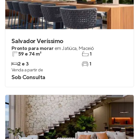
Salvador Veríssimo
Pronto para morar
em
Jatiúca
,
Maceió
59 e 74 m²
1
2 e 3
1
Venda a partir de
Sob Consulta