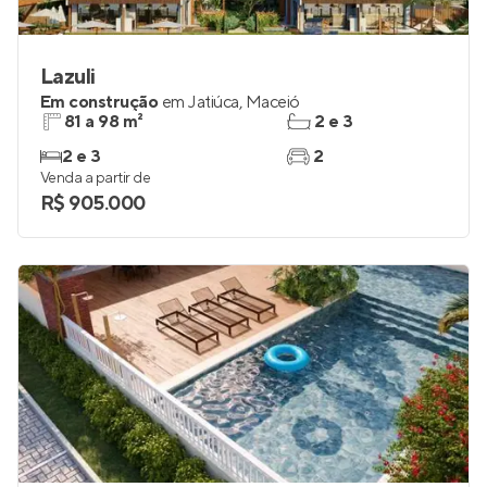
Lazuli
Em construção
em
Jatiúca
,
Maceió
81 a 98 m²
2 e 3
2 e 3
2
Venda a partir de
R$ 905.000