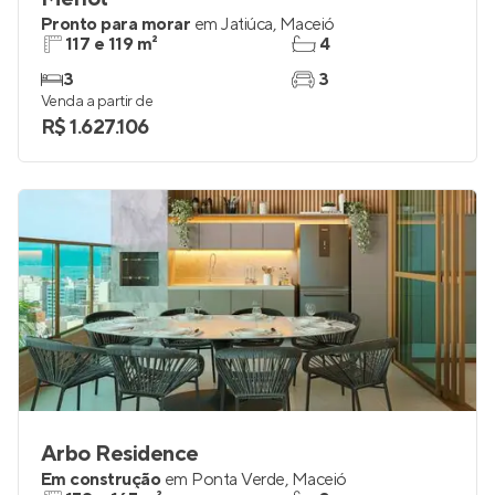
Pronto para morar
em
Jatiúca
,
Maceió
117 e 119 m²
4
3
3
Venda a partir de
R$ 1.627.106
Arbo Residence
Em construção
em
Ponta Verde
,
Maceió