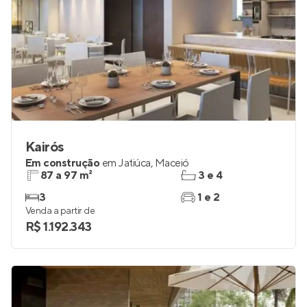
Kairós
Em construção
em
Jatiúca
,
Maceió
87 a 97 m²
3 e 4
3
1 e 2
Venda a partir de
R$ 1.192.343