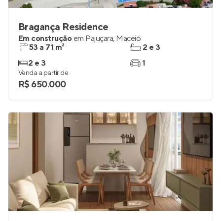
Bragança Residence
Em construção
em
Pajuçara
,
Maceió
53 a 71 m²
2 e 3
2 e 3
1
Venda a partir de
R$ 650.000