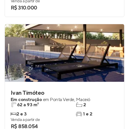
Venda a partir de
R$ 310.000
Ivan Timóteo
Em construção
em
Ponta Verde
,
Maceió
62 a 93 m²
2
2 e 3
1 e 2
Venda a partir de
R$ 858.054