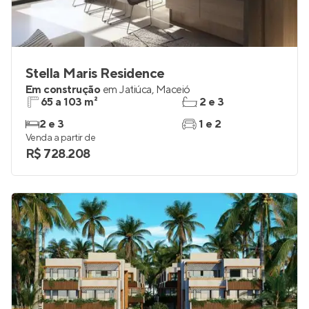
Stella Maris Residence
Em construção
em
Jatiúca
,
Maceió
65 a 103 m²
2 e 3
2 e 3
1 e 2
Venda a partir de
R$ 728.208