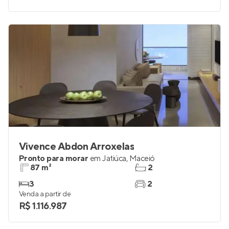
Vivence Abdon Arroxelas
Pronto para morar
em
Jatiúca
,
Maceió
87 m²
2
3
2
Venda a partir de
R$ 1.116.987