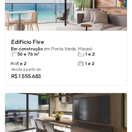
Edifício Five
Em construção
em
Ponta Verde
,
Maceió
56 e 76 m²
1 e 2
1 e 2
1 e 2
Venda a partir de
R$ 1.555.683