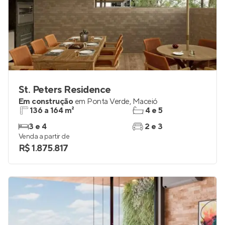
St. Peters Residence
Em construção
em
Ponta Verde
,
Maceió
136 a 164 m²
4 e 5
3 e 4
2 e 3
Venda a partir de
R$ 1.875.817