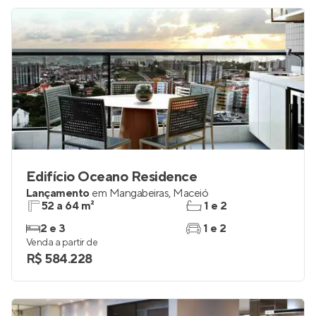
Edifício Oceano Residence
Lançamento
em
Mangabeiras
,
Maceió
52 a 64 m²
1 e 2
2 e 3
1 e 2
Venda a partir de
R$ 584.228