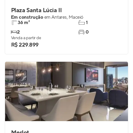
Plaza Santa Lúcia II
Em construção
em
Antares
,
Maceió
36 m²
1
2
0
Venda a partir de
R$ 229.899
Merlot