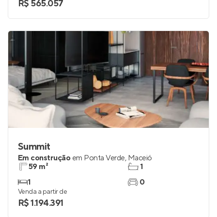
R$ 565.057
Summit
Em construção
em
Ponta Verde
,
Maceió
59 m²
1
1
0
Venda a partir de
R$ 1.194.391