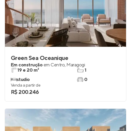
Green Sea Oceanique
Em construção
em
Centro
,
Maragogi
19 e 20 m²
1
studio
0
Venda a partir de
R$ 200.246