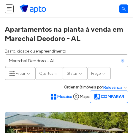
Apartamentos na planta à venda em
Marechal Deodoro - AL
Bairro, cidade ou empreendimento
Filtrar
Quartos
Status
Preço
Ordenar
8 imóveis
por
Relevância
Mosaico
Mapa
COMPARAR