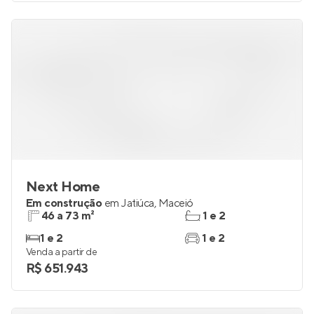
Next Home
Em construção
em
Jatiúca
,
Maceió
46 a 73 m²
1 e 2
1 e 2
1 e 2
Venda a partir de
R$ 651.943