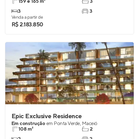
159 e 165 m²
3
3
3
Venda a partir de
R$ 2.183.850
Epic Exclusive Residence
Em construção
em
Ponta Verde
,
Maceió
108 m²
2