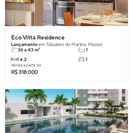
Eco Vittá Residence
Lançamento
em
Tabuleiro do Martins
,
Maceió
36 a 43 m²
1
1 e 2
1
Venda a partir de
R$ 318.000