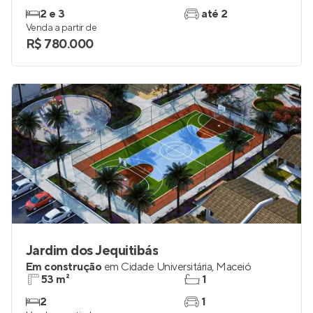
2 e 3
até 2
Venda a partir de
R$ 780.000
Jardim dos Jequitibás
Em construção
em
Cidade Universitária
,
Maceió
53 m²
1
2
1