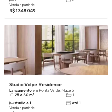
2
2
Venda a partir de
R$ 1.348.049
Studio Volpe Residence
Lançamento
em
Ponta Verde
,
Maceió
25 e 30 m²
1
studio e 1
até 1
Venda a partir de