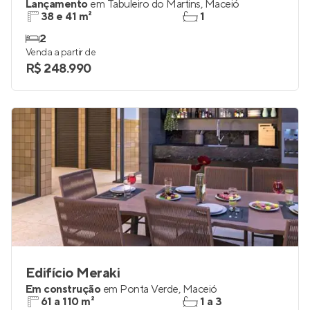
Lançamento
em
Tabuleiro do Martins
,
Maceió
38 e 41 m²
1
2
Venda a partir de
R$ 248.990
Edifício Meraki
Em construção
em
Ponta Verde
,
Maceió
61 a 110 m²
1 a 3