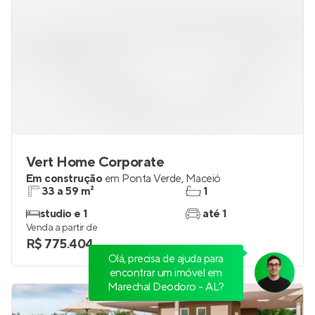
Vert Home Corporate
Em construção
em
Ponta Verde
,
Maceió
33 a 59 m²
1
studio e 1
até 1
Venda a partir de
R$ 775.404
Olá, precisa de ajuda para
encontrar um imóvel em
Marechal Deodoro - AL?