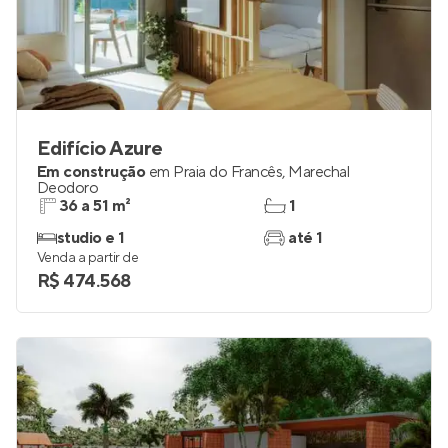
Edifício Azure
Em construção
em
Praia do Francês
,
Marechal
Deodoro
36 a 51 m²
1
studio e 1
até 1
Venda a partir de
R$ 474.568