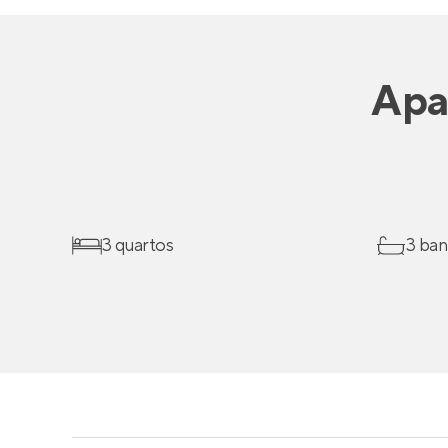
Apa
3 quartos
3 ban