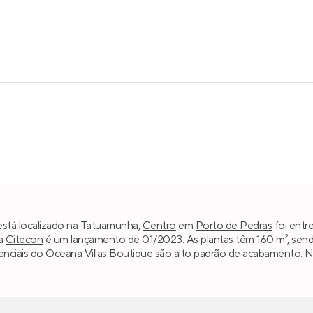
está localizado na Tatuamunha,
Centro
em
Porto de Pedras
foi entr
da
Citecon
é um lançamento de 01/2023. As plantas têm 160 m², sen
ferenciais do Oceana Villas Boutique são alto padrão de acabamento.