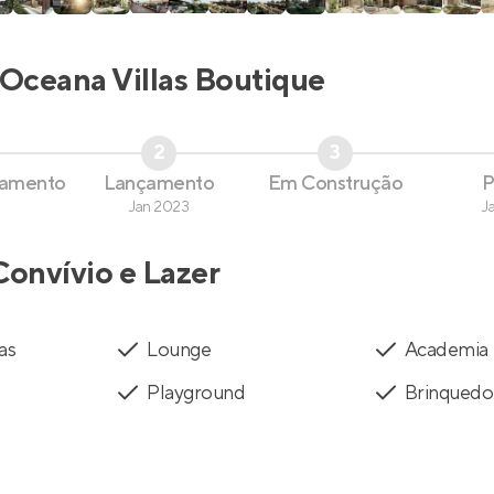
Oceana Villas Boutique
2
3
çamento
Lançamento
Em Construção
P
Jan 2023
J
Convívio e Lazer
as
Lounge
Academia
Playground
Brinquedo