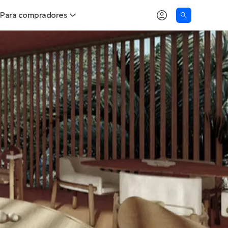
Para compradores
as
Buscar um imóvel novo
Calcule seu Poder de Compra
Comprar x Alugar
Correção do INCC
Simulador de Financiamento
Encontre um corretor