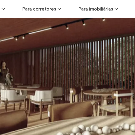
Para corretores
Para imobiliárias
Leads
Leads para Corretores
Leads para Imobiliári
sitas
Corretor+
Hub de imobiliárias
Vendas
Parcerias imobiliárias
Anunciar imóveis
trutoras
Hub de Corretores
iliárias
Perfil Verificado
veis
Anunciar imóveis