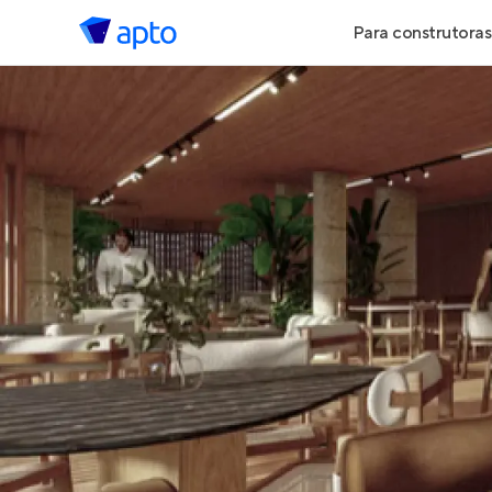
Para construtoras
Geração de 
Geração de Vi
Geração de 
Maiores Cons
Parcerias Imob
Anunciar Imó