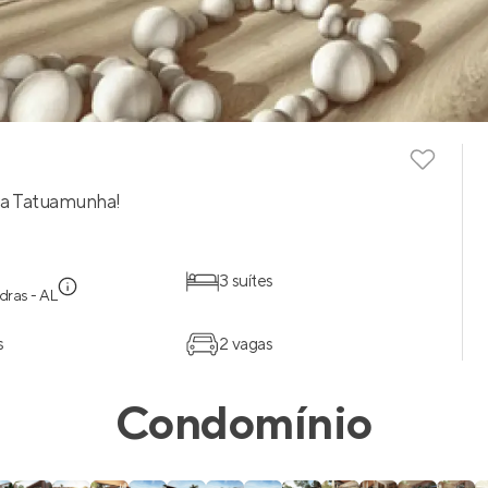
aia Tatuamunha!
3 suítes
dras - AL
s
2 vagas
Condomínio