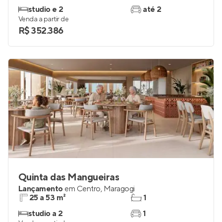
studio e 2
até 2
Venda a partir de
R$ 352.386
Quinta das Mangueiras
Lançamento
em
Centro
,
Maragogi
25 a 53 m²
1
studio a 2
1