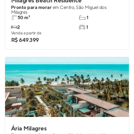
Milagres Beach Residence
Pronto para morar
em
Centro
,
São Miguel dos
Milagres
50 m²
1
2
1
Venda a partir de
R$ 649.399
Ária Milagres