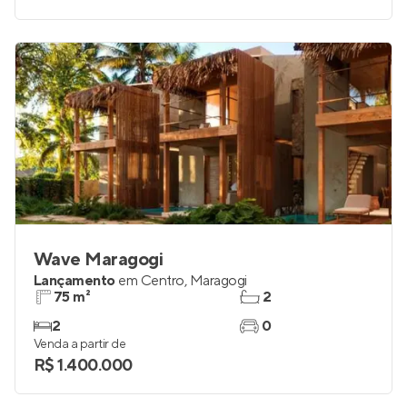
Wave Maragogi
Lançamento
em
Centro
,
Maragogi
75 m²
2
2
0
Venda a partir de
R$ 1.400.000