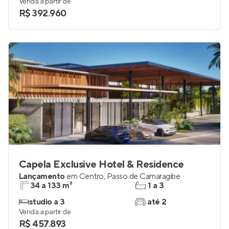
Venda a partir de
R$ 392.960
Capela Exclusive Hotel & Residence
Lançamento
em
Centro
,
Passo de Camaragibe
34 a 133 m²
1 a 3
studio a 3
até 2
Venda a partir de
R$ 457.893