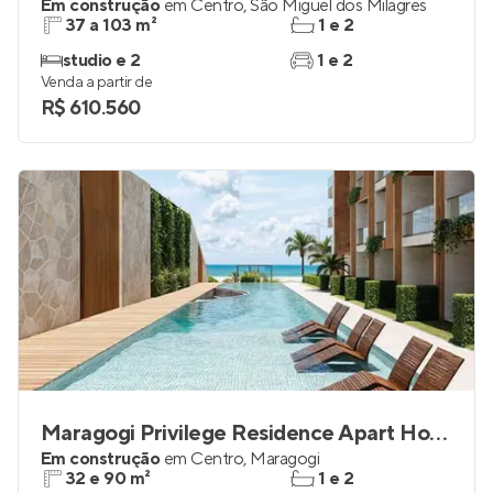
Em construção
em
Centro
,
São Miguel dos Milagres
37 a 103 m²
1 e 2
studio e 2
1 e 2
Venda a partir de
R$ 610.560
Maragogi Privilege Residence Apart Hotel
Em construção
em
Centro
,
Maragogi
32 e 90 m²
1 e 2