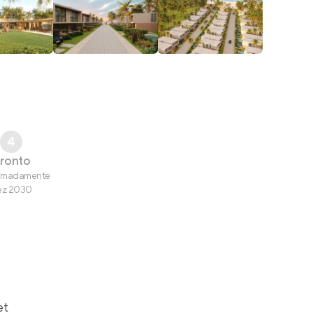
4
ronto
imadamente
ez 2030
et