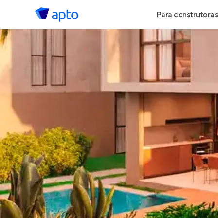
Para construtoras
Geração de 
Geração de Vi
Geração de 
Maiores Cons
Parcerias Imob
Anunciar Imó