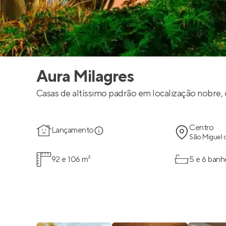
Aura Milagres
Casas de altíssimo padrão em localização nobre, 
Centro
Lançamento
São Miguel 
92 e 106 m²
5 e 6 banh