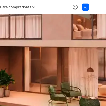
Para compradores
as
Buscar um imóvel novo
Calcule seu Poder de Compra
Comprar x Alugar
Correção do INCC
Simulador de Financiamento
Encontre um corretor