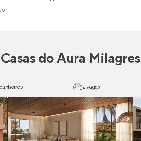
ião
Casas
do
Aura Milagres
 banheiros
2 vagas