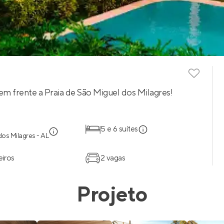
em frente a Praia de São Miguel dos Milagres!
5 e 6 suítes
dos Milagres - AL
eiros
2 vagas
Projeto