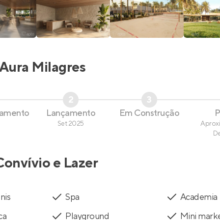
Aura Milagres
2
3
çamento
Lançamento
Em Construção
P
Set 2025
Aprox
D
Convívio e Lazer
nis
Spa
Academia
ca
Playground
Mini mark