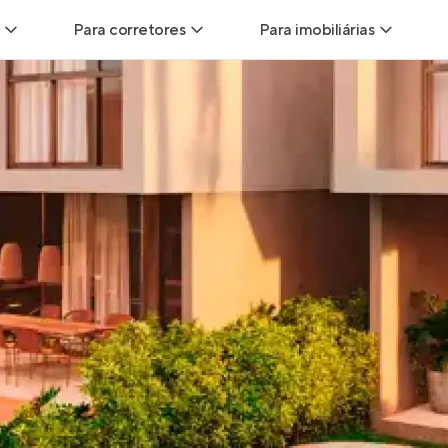
Para corretores
Para imobiliárias
Leads
Leads para Corretores
Leads para Imobiliári
sitas
Corretor+
Hub de imobiliárias
Vendas
Parcerias imobiliárias
Anunciar imóveis
trutoras
Hub de Corretores
iliárias
Perfil Verificado
veis
Anunciar imóveis