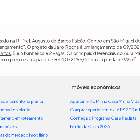
izado na R. Pref. Augusto de Barros Falcão,
Centro
em
São Miguel do
“Lançamento”. O projeto da
Jairo Rocha
é um lançamento de 09/2025. 
uartos
, 5 e 6 banheiros e 2 vagas. Os principais diferenciais do Aura
u o preço está a partir de R$ 4.072.265,00 para a planta de 92 m².
Imóveis econômicos
apartamento na planta
Apartamento Minha Casa Minha Vida
imóvel na planta
Comprar apartamento até R$ 200 mil
terreno em loteamento
Conheça o Programa Casa Paulista
em imóveis
Feirão da Caixa 2026
as do mercado imobiliário