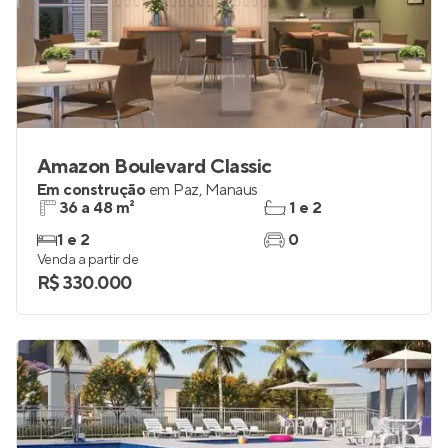
Amazon Boulevard Classic
Em construção
em
Paz
,
Manaus
36 a 48 m²
1 e 2
1 e 2
0
Venda a partir de
R$ 330.000