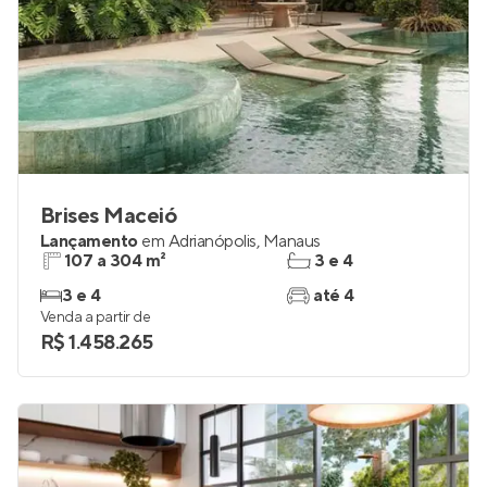
Brises Maceió
Lançamento
em
Adrianópolis
,
Manaus
107 a 304 m²
3 e 4
3 e 4
até 4
Venda a partir de
R$ 1.458.265