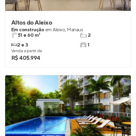
Altos do Aleixo
Em construção
em
Aleixo
,
Manaus
51 e 60 m²
2
2 e 3
1
Venda a partir de
R$ 405.994