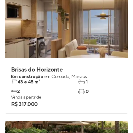
Brisas do Horizonte
Em construção
em
Coroado
,
Manaus
43 e 45 m²
1
2
0
Venda a partir de
R$ 317.000