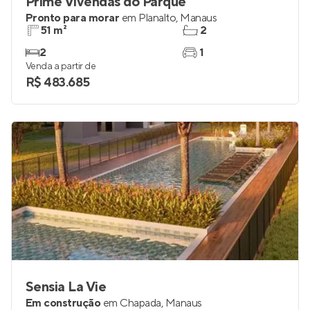
Prime Vivendas do Parque
Pronto para morar
em
Planalto
,
Manaus
51 m²
2
2
1
Venda a partir de
R$ 483.685
Sensia La Vie
Em construção
em
Chapada
,
Manaus