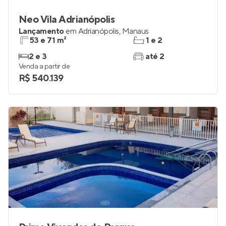
Neo Vila Adrianópolis
Lançamento
em
Adrianópolis
,
Manaus
53 e 71 m²
1 e 2
2 e 3
até 2
Venda a partir de
R$ 540.139