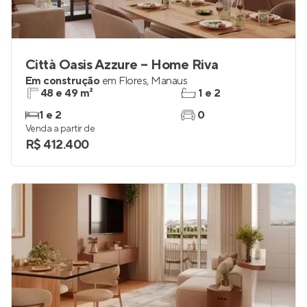
Città Oasis Azzure – Home Riva
Em construção
em
Flores
,
Manaus
48 e 49 m²
1 e 2
1 e 2
0
Venda a partir de
R$ 412.400