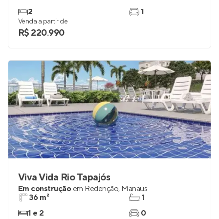
2
1
Venda a partir de
R$ 220.990
Viva Vida Rio Tapajós
Em construção
em
Redenção
,
Manaus
36 m²
1
1 e 2
0