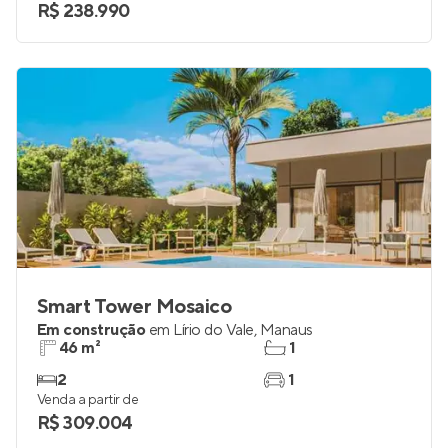
R$ 238.990
Smart Tower Mosaico
Em construção
em
Lírio do Vale
,
Manaus
46 m²
1
2
1
Venda a partir de
R$ 309.004