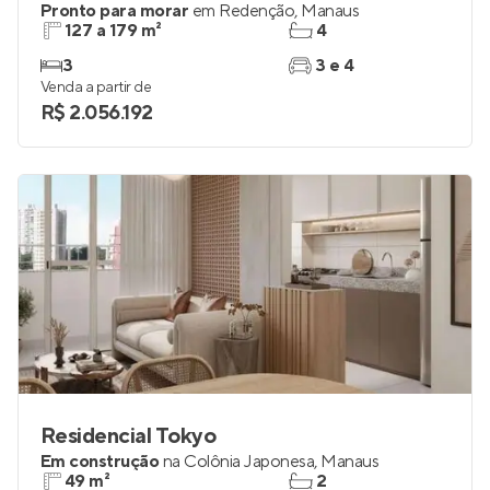
Pronto para morar
em
Redenção
,
Manaus
127 a 179 m²
4
3
3 e 4
Venda a partir de
R$ 2.056.192
Residencial Tokyo
Em construção
na
Colônia Japonesa
,
Manaus
49 m²
2