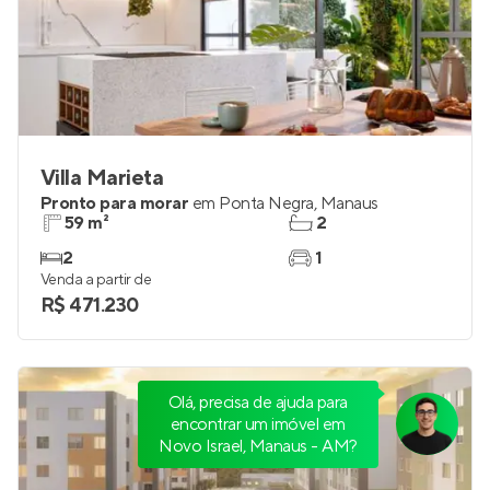
Villa Marieta
Pronto para morar
em
Ponta Negra
,
Manaus
59 m²
2
2
1
Venda a partir de
R$ 471.230
Olá, precisa de ajuda para
encontrar um imóvel em
Novo Israel, Manaus - AM?