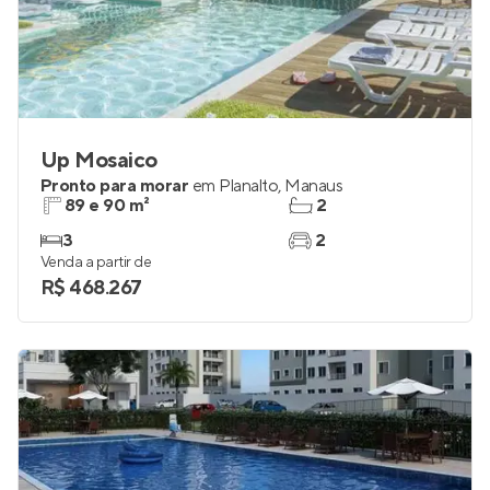
Up Mosaico
Pronto para morar
em
Planalto
,
Manaus
89 e 90 m²
2
3
2
Venda a partir de
R$ 468.267