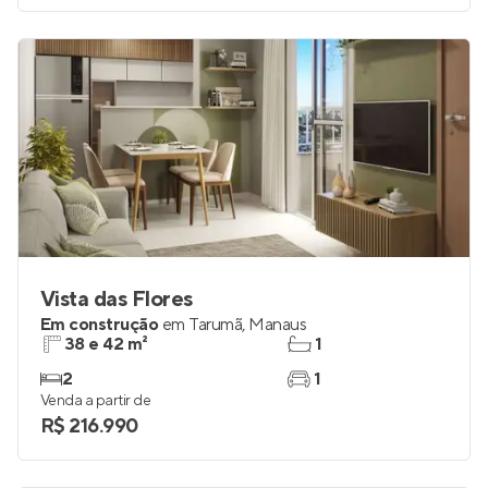
Vista das Flores
Em construção
em
Tarumã
,
Manaus
38 e 42 m²
1
2
1
Venda a partir de
R$ 216.990