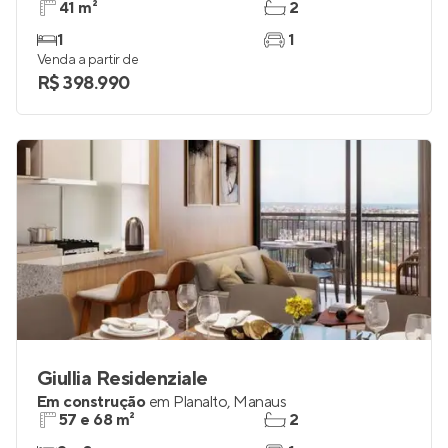
41 m²
2
1
1
Venda a partir de
R$ 398.990
Giullia Residenziale
Em construção
em
Planalto
,
Manaus
57 e 68 m²
2