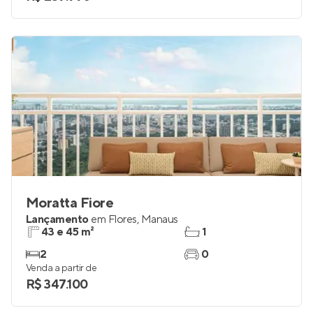
Moratta Fiore
Lançamento
em
Flores
,
Manaus
43 e 45 m²
1
2
0
Venda a partir de
R$ 347.100