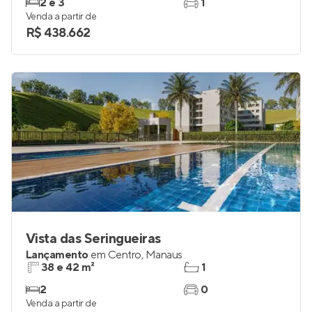
2 e 3
1
Venda a partir de
R$ 438.662
Vista das Seringueiras
Lançamento
em
Centro
,
Manaus
38 e 42 m²
1
2
0
Venda a partir de