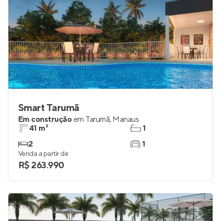
Smart Tarumã
Em construção
em
Tarumã
,
Manaus
41 m²
1
2
1
Venda a partir de
R$ 263.990