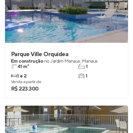
Parque Ville Orquídea
Em construção
no
Jardim Manaus
,
Manaus
41 m²
1
1 e 2
1
Venda a partir de
R$ 223.300