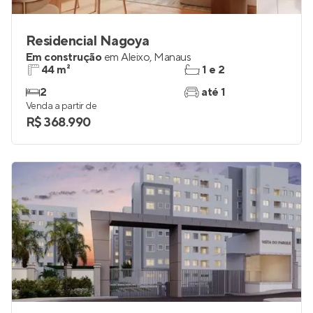
Residencial Nagoya
Em construção
em
Aleixo
,
Manaus
44 m²
1 e 2
2
até 1
Venda a partir de
R$ 368.990