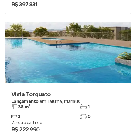
R$ 397.831
Vista Torquato
Lançamento
em
Tarumã
,
Manaus
38 m²
1
2
0
Venda a partir de
R$ 222.990