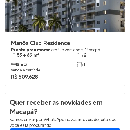
Manôa Club Residence
Pronto para morar
em
Universidade
,
Macapá
55 e 69 m²
2
2 e 3
1
Venda a partir de
R$ 509.628
Quer receber as novidades
em
Macapá
?
Vamos enviar por WhatsApp novos imóveis do jeito que
você está procurando.