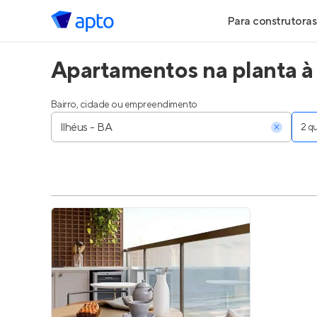
Para construtoras
Apartamentos na planta à
Geração de Le
Geração de Vis
Bairro, cidade ou empreendimento
2 
Geração de Ve
Maiores Const
Parcerias Imobi
Anunciar Imóve
Entrar no Pa