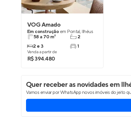
VOG Amado
Em construção
em
Pontal
,
Ilhéus
58 a 70 m²
2
2 e 3
1
Venda a partir de
R$ 394.480
Quer receber as novidades
em Ilh
Vamos enviar por WhatsApp novos imóveis do jeito qu