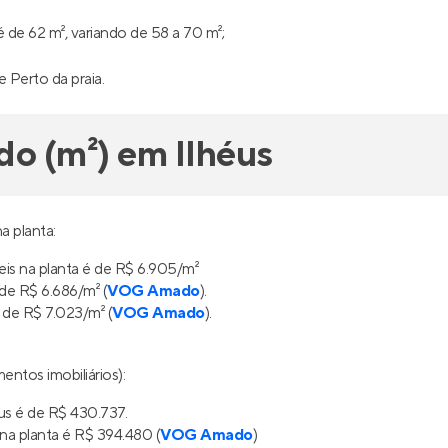
de 62 m², variando de 58 a 70 m²;
e Perto da praia.
do (m²) em Ilhéus
a planta:
is na planta é de R$ 6.905/m²
de R$ 6.686/m² (
VOG Amado
).
 de R$ 7.023/m² (
VOG Amado
).
entos imobiliários):
us é de R$ 430.737.
na planta é R$ 394.480 (
VOG Amado
)