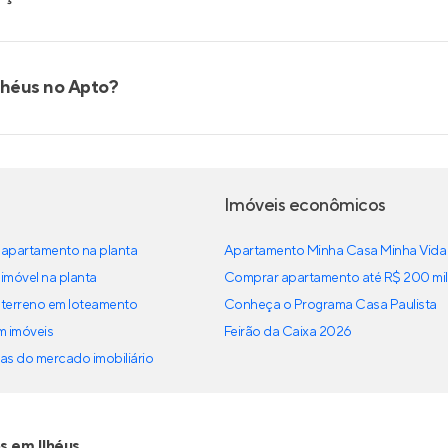
lhéus no Apto?
Imóveis econômicos
apartamento na planta
Apartamento Minha Casa Minha Vida
imóvel na planta
Comprar apartamento até R$ 200 mil
terreno em loteamento
Conheça o Programa Casa Paulista
em imóveis
Feirão da Caixa 2026
as do mercado imobiliário
 em Ilhéus