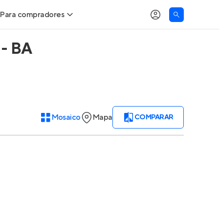
Para compradores
 - BA
Buscar um imóvel novo
Meu perfil
Calcule seu Poder de Compra
Imóveis Visualizados
Comprar x Alugar
Imóveis Contatados
Mosaico
Mapa
COMPARAR
Correção do INCC
Clientes
Entrar no Apto
Simulador de Financiamento
Encontre um corretor
Entrar no Apto