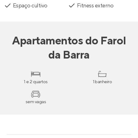
Espaço cultivo
Fitness externo
Apartamentos
do
Farol
da Barra
1 e 2 quartos
1 banheiro
sem vagas