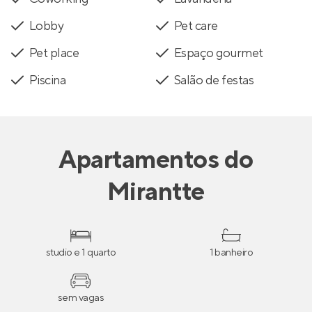
Lobby
Pet care
Pet place
Espaço gourmet
Piscina
Salão de festas
Apartamentos
do
Mirantte
studio e 1 quarto
1 banheiro
sem vagas