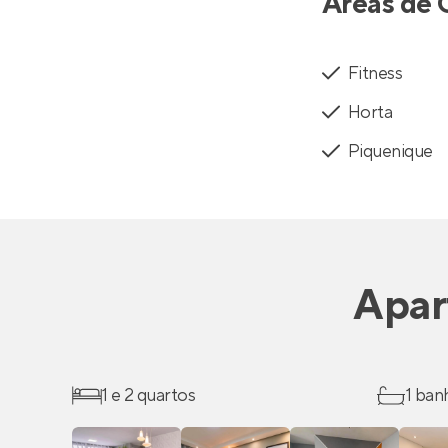
Áreas de 
Fitness
Horta
Piquenique
Apar
1 e 2 quartos
1 ban