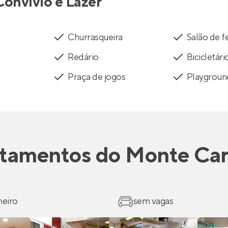
Convívio e Lazer
Churrasqueira
Salão de f
Redário
Bicicletári
Praça de jogos
Playgroun
tamentos
do
Monte Ca
heiro
sem vagas