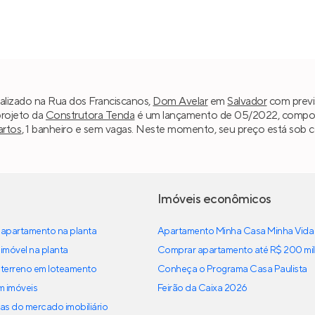
alizado na Rua dos Franciscanos,
Dom Avelar
em
Salvador
com previ
projeto da
Construtora Tenda
é um lançamento de 05/2022, composto
artos
, 1 banheiro e sem vagas. Neste momento, seu preço está sob c
Imóveis econômicos
apartamento na planta
Apartamento Minha Casa Minha Vida
imóvel na planta
Comprar apartamento até R$ 200 mil
terreno em loteamento
Conheça o Programa Casa Paulista
em imóveis
Feirão da Caixa 2026
as do mercado imobiliário