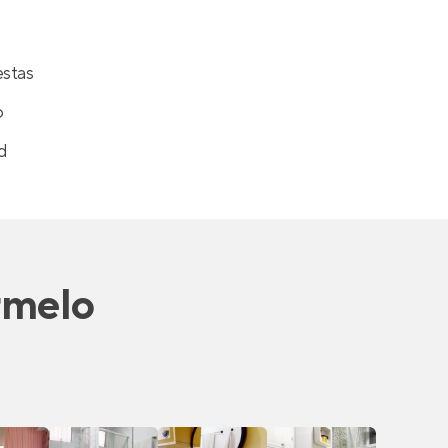
estas
o
d
rmelo