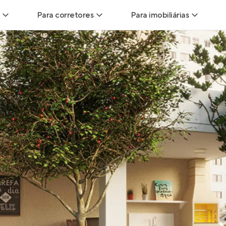
Para corretores
Para imobiliárias
Leads
Leads para Corretores
Leads para Imobiliári
sitas
Corretor+
Hub de imobiliárias
Vendas
Parcerias imobiliárias
Anunciar imóveis
trutoras
Hub de Corretores
iliárias
Perfil Verificado
veis
Anunciar imóveis