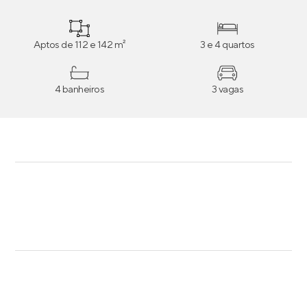
Aptos de 112 e 142 m²
3 e 4 quartos
4 banheiros
3 vagas