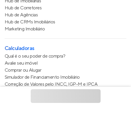
Hub de Imobiliárias
Hub de Corretores
Hub de Agências
Hub de CRMs Imobiliários
Marketing Imobiliário
Calculadoras
Qual é o seu poder de compra?
Avalie seu imóvel
Comprar ou Alugar
Simulador de Financiamento Imobiliário
Correção de Valores pelo INCC, IGP-M e IPCA
Estimativa de valor do condomínio
Calculo do metro quadrado (m²)
Política de Privacidade
Termos de Serviço
Termos de Uso