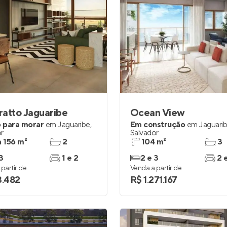
atto Jaguaribe
Ocean View
 para morar
em
Jaguaribe
,
Em construção
em
Jaguari
r
Salvador
a 156 m²
2
104 m²
3
3
1 e 2
2 e 3
2 
partir de
Venda a partir de
3.482
R$ 1.271.167