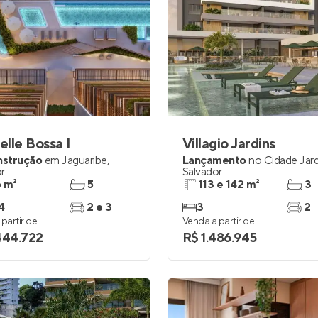
lle Bossa I
Villagio Jardins
nstrução
em
Jaguaribe
,
Lançamento
no
Cidade Jar
r
Salvador
 m²
5
113 e 142 m²
3
4
2 e 3
3
2
partir de
Venda a partir de
444.722
R$ 1.486.945