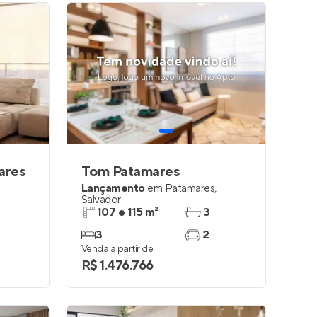
ares
Tom Patamares
Lançamento
em
Patamares
,
Salvador
107 e 115 m²
3
3
2
Venda a partir de
R$ 1.476.766