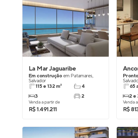
La Mar Jaguaribe
Ancor
Em construção
em
Patamares
,
Pronto
Salvador
Salvado
115 e 132 m²
4
65 
3
2
2 e 
Venda a partir de
Venda a 
R$ 1.491.211
R$ 81