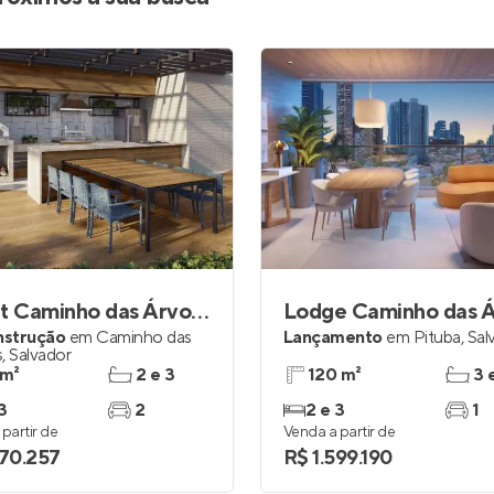
Vivant Caminho das Árvores
nstrução
em
Caminho das
Lançamento
em
Pituba
,
Sal
s
,
Salvador
 m²
2 e 3
120 m²
3 
3
2
2 e 3
1
partir de
Venda a partir de
970.257
R$ 1.599.190