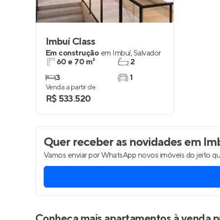
Imbuí Class
Em construção
em
Imbuí
,
Salvador
60 e 70 m²
2
3
1
Venda a partir de
R$ 533.520
Quer receber as novidades
em Imb
Vamos enviar por WhatsApp novos imóveis do jeito qu
Conheça mais apartamentos à venda p