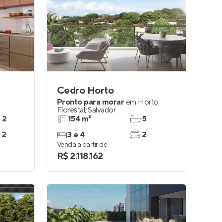
Cedro Horto
Pronto para morar
em
Horto
Florestal
,
Salvador
e 2
154 m²
5
 2
3 e 4
2
Venda a partir de
R$ 2.118.162