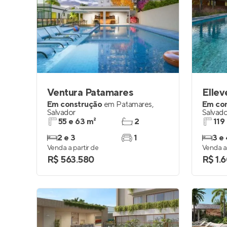
Ventura Patamares
Ellev
Em construção
em
Patamares
,
Em co
Salvador
Salvado
55 e 63 m²
2
119
2 e 3
1
3 e 
Venda a partir de
Venda a 
R$ 563.580
R$ 1.