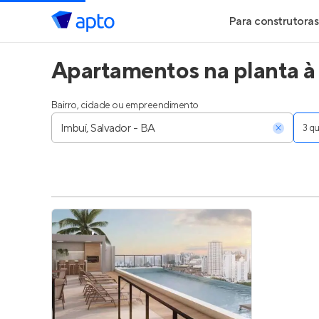
Para construtoras
Apartamentos na planta à
Geração de Le
Geração de Vis
Bairro, cidade ou empreendimento
3 
Geração de Ve
Maiores Const
Parcerias Imobi
Anunciar Imóve
Entrar no Pa