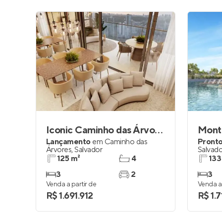
Iconic Caminho das Árvores
Mont 
Lançamento
em
Caminho das
Pronto
Árvores
,
Salvador
Salvado
125 m²
4
133
3
2
3
Venda a partir de
Venda a 
R$ 1.691.912
R$ 1.7