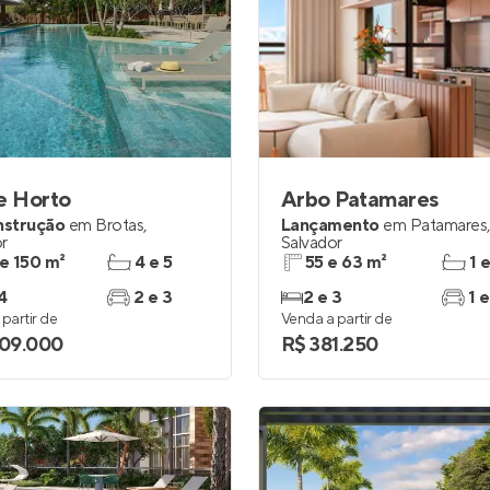
e Horto
Arbo Patamares
nstrução
em
Brotas
,
Lançamento
em
Patamares
,
r
Salvador
 e 150 m²
4 e 5
55 e 63 m²
1 
4
2 e 3
2 e 3
1 e
partir de
Venda a partir de
609.000
R$ 381.250