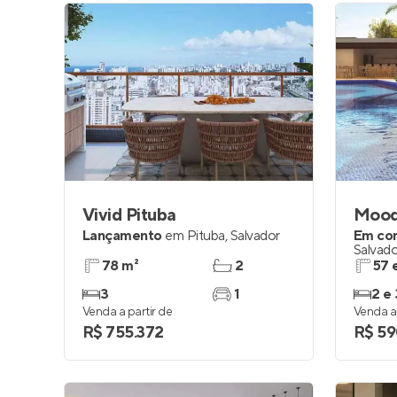
Vivid Pituba
Mood
Lançamento
em
Pituba
,
Salvador
Em co
Salvado
78 m²
2
57 
3
1
2 e 
Venda a partir de
Venda a 
R$ 755.372
R$ 59