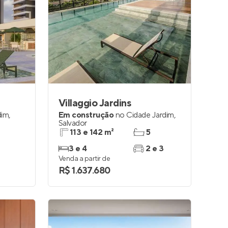
Villaggio Jardins
dim
,
Em construção
no
Cidade Jardim
,
Salvador
113 e 142 m²
5
3 e 4
2 e 3
Venda a partir de
R$ 1.637.680