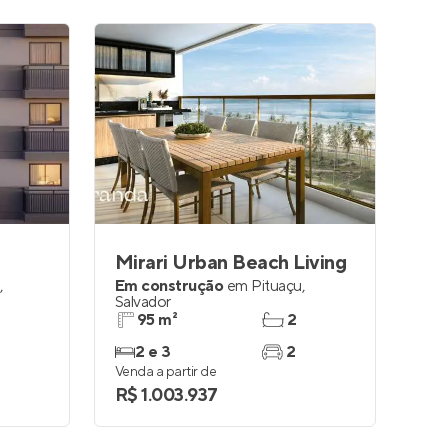
Mirari Urban Beach Living
,
Em construção
em
Pituaçu
,
Salvador
95 m²
2
2 e 3
2
Venda a partir de
R$ 1.003.937