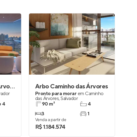
Lodge Caminho das Árvores
Arbo Caminho das Árvores
vador
Pronto para morar
em
Caminho
das Árvores
,
Salvador
e 4
90 m²
4
3
1
Venda a partir de
R$ 1.184.574