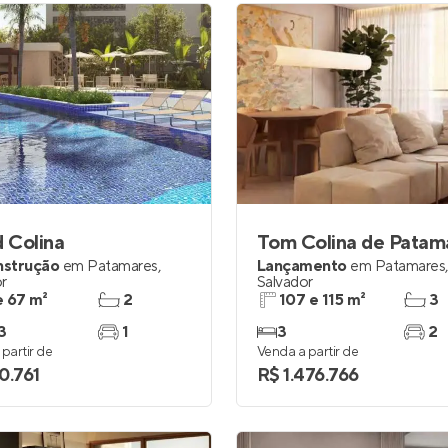
 Colina
Tom Colina de Patam
nstrução
em
Patamares
,
Lançamento
em
Patamares
,
r
Salvador
e 67 m²
2
107 e 115 m²
3
3
1
3
2
partir de
Venda a partir de
0.761
R$ 1.476.766