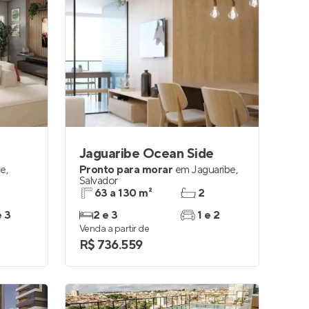
Jaguaribe Ocean Side
be
,
Pronto para morar
em
Jaguaribe
,
Salvador
63 a 130 m²
2
e 3
2 e 3
1 e 2
Venda a partir de
R$ 736.559