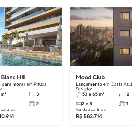
Blanc Hill
Mood Club
 para morar
em
Pituba
,
Lançamento
em
Costa Azul
r
Salvador
 m²
3
53 e 65 m²
2
2
2 e 3
1
partir de
Venda a partir de
10.914
R$ 582.714