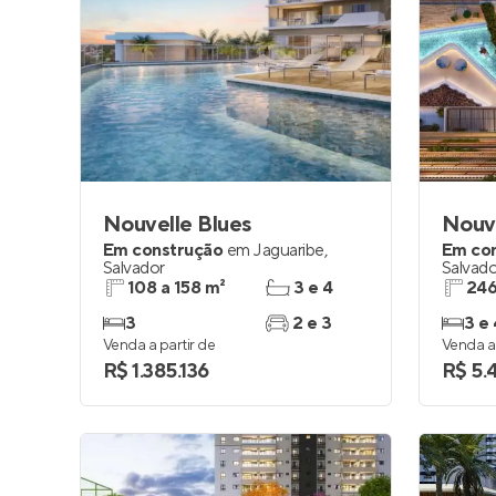
Nouvelle Blues
Nouve
Em construção
em
Jaguaribe
,
Em co
Salvador
Salvado
108 a 158 m²
3 e 4
246
3
2 e 3
3 e 
Venda a partir de
Venda a 
R$ 1.385.136
R$ 5.