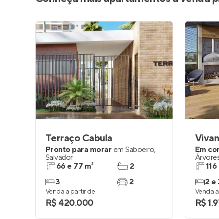
Terraço Cabula
Pronto para morar
em
Saboeiro
,
Em co
Salvador
Árvore
66 e 77 m²
2
116
3
2
2 e 
Venda a partir de
Venda a 
R$ 420.000
R$ 1.