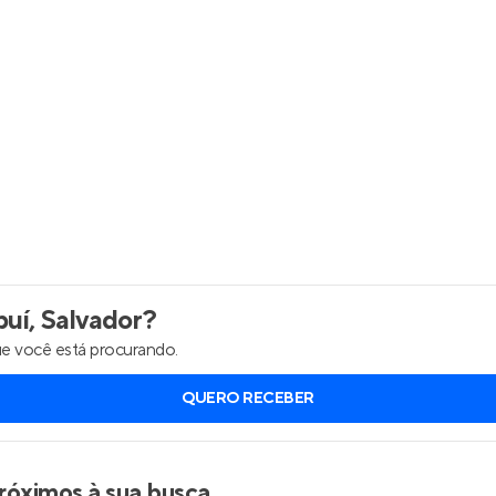
Entrar no Apto
uí, Salvador
?
e você está procurando.
QUERO RECEBER
róximos à sua busca