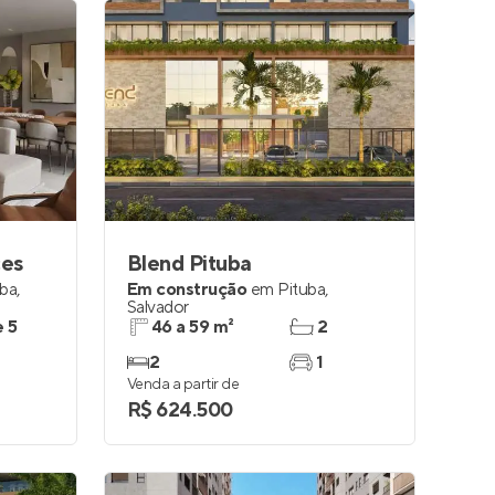
ces
Blend Pituba
uba
,
Em construção
em
Pituba
,
Salvador
e 5
46 a 59 m²
2
2
1
Venda a partir de
R$ 624.500