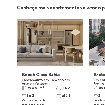
Conheça mais apartamentos à venda p
Beach Class Bahia
Brota
Lançamento
em
Caminho das
Em co
Árvores
,
Salvador
Brotas
35 a 61 m²
1 e 2
46 
1 e 2
até 1
2
Venda a partir de
Venda a 