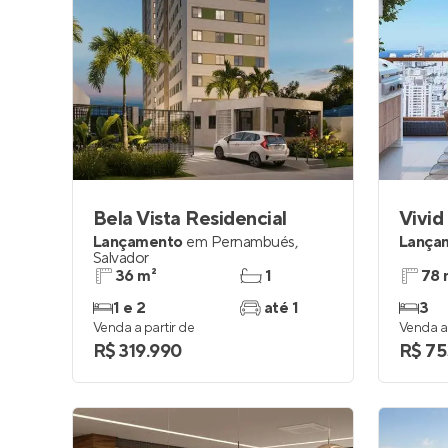
Bela Vista Residencial
Vivid
Lançamento
em
Pernambués
,
Lança
Salvador
36 m²
1
78 
1 e 2
até 1
3
Venda a partir de
Venda a 
R$ 319.990
R$ 75