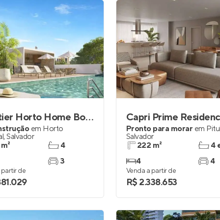
Quartier Horto Home Boutique
Capri Prime Residen
nstrução
em
Horto
Pronto para morar
em
Pit
al
,
Salvador
Salvador
 m²
4
222 m²
4 
3
4
4
partir de
Venda a partir de
881.029
R$ 2.338.653