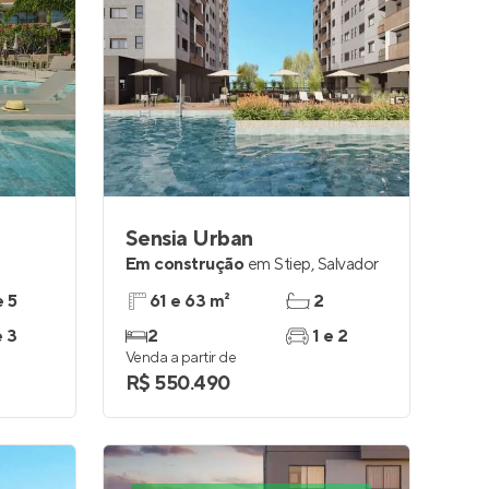
Sensia Urban
Em construção
em
Stiep
,
Salvador
e 5
61 e 63 m²
2
e 3
2
1 e 2
Venda a partir de
R$ 550.490