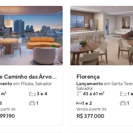
Lodge Caminho das Árvores
Florença
mento
em
Pituba
,
Salvador
Lançamento
em
Santa Tere
Salvador
 m²
3 e 4
43 a 61 m²
1 
3
1
1 e 2
1
partir de
Venda a partir de
599.190
R$ 377.000