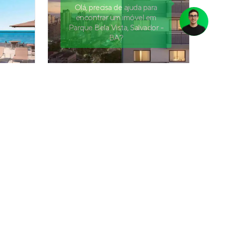
Olá, precisa de ajuda para
encontrar um imóvel em
Parque Bela Vista, Salvador -
BA?
Mood Club
,
Lançamento
em
Costa Azul
,
Salvador
53 e 65 m²
2
2 e 3
1
Venda a partir de
R$ 582.714