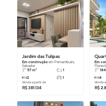
Jardim das Tulipas
Em construção
em
Pernambués
,
Em co
Salvador
Florest
57 m²
1
184
2
1
4
Venda a partir de
Venda a 
R$ 381.134
R$ 2.