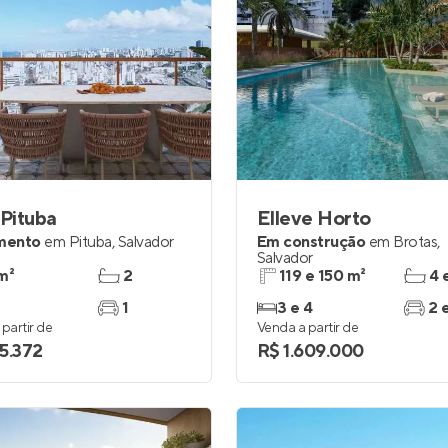
 Pituba
Elleve Horto
mento
em
Pituba
,
Salvador
Em construção
em
Brotas
,
Salvador
m²
2
119 e 150 m²
4 
1
3 e 4
2 
partir de
Venda a partir de
5.372
R$ 1.609.000