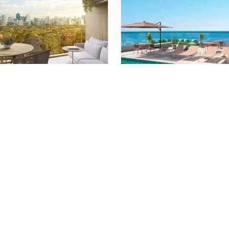
 Horto
Ocean Breeze
 para morar
em
Horto
Lançamento
em
Costa Azul
al
,
Salvador
Salvador
m²
2
20 a 27 m²
1
1
studio
0
partir de
Venda a partir de
7.663
R$ 334.900