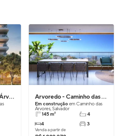
Bosque Caminho das Árvores
Arvoredo - Caminho das Árvores
as
Em construção
em
Caminho das
Árvores
,
Salvador
145 m²
4
4
3
Venda a partir de