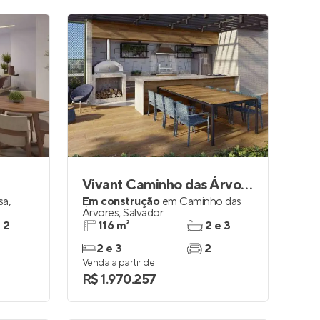
Vivant Caminho das Árvores
sa
,
Em construção
em
Caminho das
Árvores
,
Salvador
e 2
116 m²
2 e 3
2 e 3
2
Venda a partir de
R$ 1.970.257