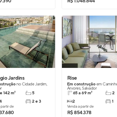
7.390
R$ 1.046.644
ggio Jardins
Rise
nstrução
no
Cidade Jardim
,
Em construção
em
Caminh
r
Árvores
,
Salvador
 e 142 m²
5
65 a 69 m²
2
4
2 e 3
2
1
partir de
Venda a partir de
637.680
R$ 854.378