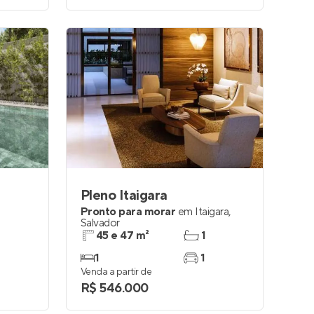
Pleno Itaigara
Pronto para morar
em
Itaigara
,
Salvador
45 e 47 m²
1
1
1
Venda a partir de
R$ 546.000