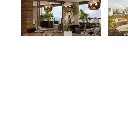
Graffiti Residence
Haus
Pronto para morar
em
Costa Azul
,
Pronto
Salvador
Florest
70 m²
2
61 
2
1
2
Venda a partir de
Venda a 
R$ 712.000
R$ 81