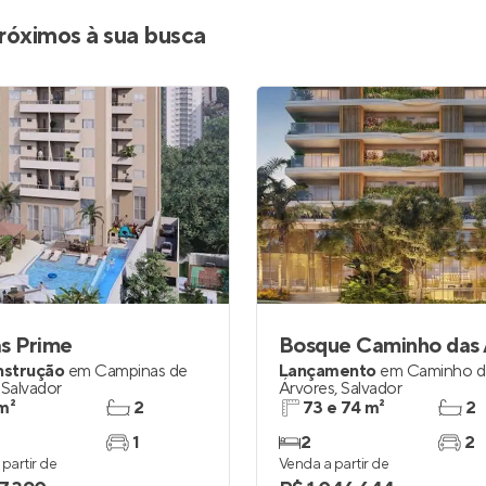
Entrar no Apto
róximos à sua busca
s Prime
nstrução
em
Campinas de
Lançamento
em
Caminho d
,
Salvador
Árvores
,
Salvador
m²
2
73 e 74 m²
2
1
2
2
partir de
Venda a partir de