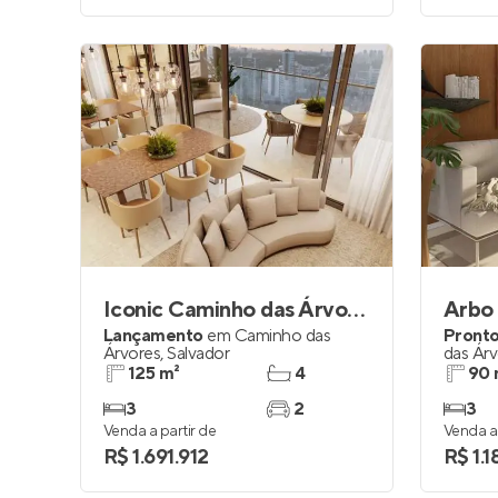
Iconic Caminho das Árvores
Arbo
Lançamento
em
Caminho das
Pronto
Árvores
,
Salvador
das Ár
125 m²
4
90 
3
2
3
Venda a partir de
Venda a 
R$ 1.691.912
R$ 1.