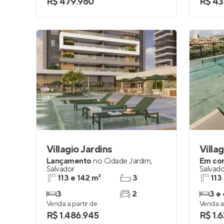
R$ 479.960
R$ 43
Villagio Jardins
Villa
Lançamento
no
Cidade Jardim
,
Em co
Salvador
Salvado
113 e 142 m²
3
113
3
2
3 e 
Venda a partir de
Venda a 
R$ 1.486.945
R$ 1.