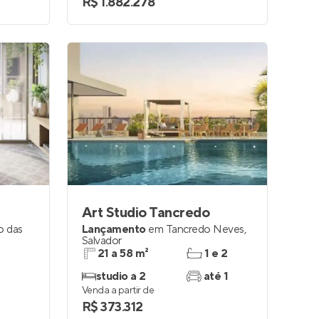
R$ 1.882.278
Art Studio Tancredo
o das
Lançamento
em
Tancredo Neves
,
Salvador
21 a 58 m²
1 e 2
studio a 2
até 1
Venda a partir de
R$ 373.312