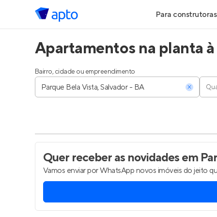
Para construtoras
Apartamentos na planta à 
Geração de Le
Geração de Vis
Bairro, cidade ou empreendimento
Qua
Geração de Ve
Maiores Const
Parcerias Imobi
Quer receber as novidades
em Parq
Vamos enviar por WhatsApp novos imóveis do jeito qu
Anunciar Imóve
Entrar no Pa