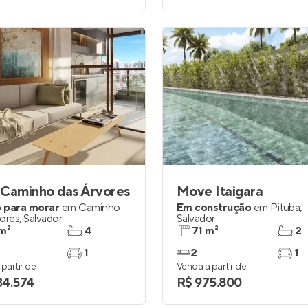
 Caminho das Árvores
Move Itaigara
 para morar
em
Caminho
Em construção
em
Pituba
,
vores
,
Salvador
Salvador
m²
4
71 m²
2
1
2
1
partir de
Venda a partir de
184.574
R$ 975.800