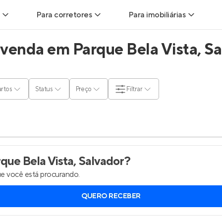
Para corretores
Para imobiliárias
venda em Parque Bela Vista, Sa
ads
Leads para Corretores
Leads para Imobiliárias
itas
Corretor+
Hub de imobiliárias
rtos
Status
Preço
Filtrar
ndas
Parcerias imobiliárias
Anunciar imóveis
rutoras
Hub de Corretores
Entrar no Painel de 
liárias
Perfil Verificado
ue Bela Vista, Salvador
?
e você está procurando.
is
Anunciar imóveis
QUERO RECEBER
inel de Clientes
Entrar no Painel de Clientes