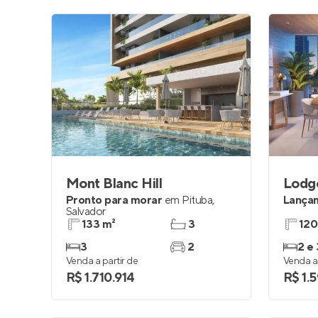
Mont Blanc Hill
Pronto para morar
em
Pituba
,
Lança
Salvador
133 m²
3
120
3
2
2 e 
Venda a partir de
Venda a 
R$ 1.710.914
R$ 1.