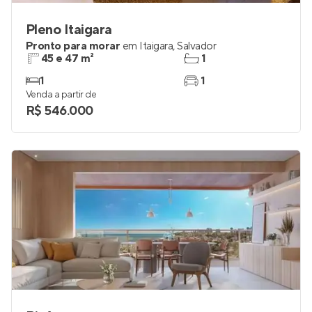
Pleno Itaigara
Pronto para morar
em
Itaigara
,
Salvador
45 e 47 m²
1
1
1
Venda a partir de
R$ 546.000