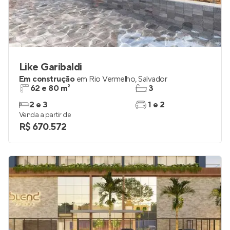
Like Garibaldi
Em construção
em
Rio Vermelho
,
Salvador
62 e 80 m²
3
2 e 3
1 e 2
Venda a partir de
R$ 670.572