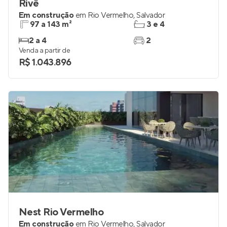
Rivê
Em construção
em
Rio Vermelho
,
Salvador
97 a 143 m²
3 e 4
2 a 4
2
Venda a partir de
R$ 1.043.896
Nest Rio Vermelho
Em construção
em
Rio Vermelho
,
Salvador