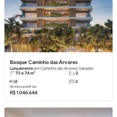
Bosque Caminho das Árvores
Lançamento
em
Caminho das Árvores
,
Salvador
73 e 74 m²
2
2
2
Venda a partir de
R$ 1.046.644