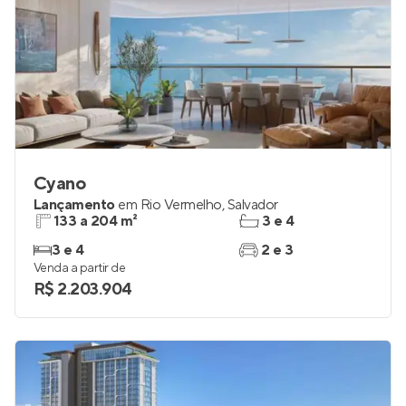
Cyano
Lançamento
em
Rio Vermelho
,
Salvador
133 a 204 m²
3 e 4
3 e 4
2 e 3
Venda a partir de
R$ 2.203.904