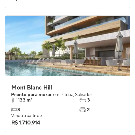
Mont Blanc Hill
Pronto para morar
em
Pituba
,
Salvador
133 m²
3
3
2
Venda a partir de
R$ 1.710.914