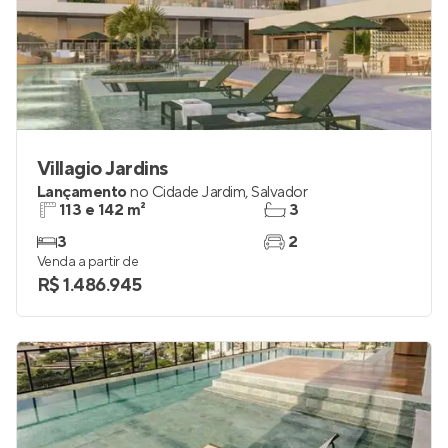
Villagio Jardins
Lançamento
no
Cidade Jardim
,
Salvador
113 e 142 m²
3
3
2
Venda a partir de
R$ 1.486.945