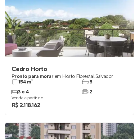
Cedro Horto
Pronto para morar
em
Horto Florestal
,
Salvador
154 m²
5
3 e 4
2
Venda a partir de
R$ 2.118.162