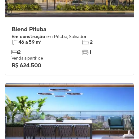
Blend Pituba
Em construção
em
Pituba
,
Salvador
46 a 59 m²
2
2
1
Venda a partir de
R$ 624.500