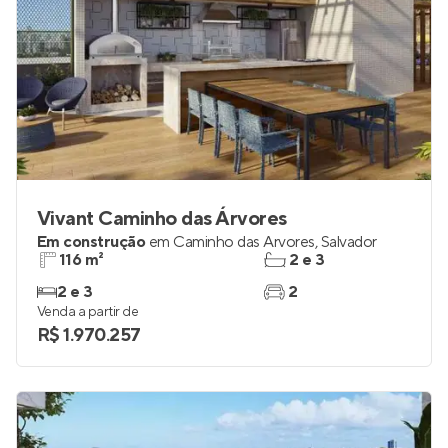
Vivant Caminho das Árvores
Em construção
em
Caminho das Árvores
,
Salvador
116 m²
2 e 3
2 e 3
2
Venda a partir de
R$ 1.970.257