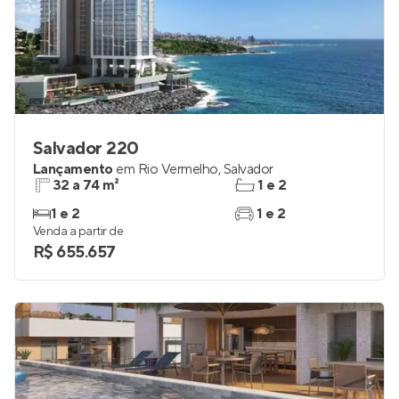
Salvador 220
Lançamento
em
Rio Vermelho
,
Salvador
32 a 74 m²
1 e 2
1 e 2
1 e 2
Venda a partir de
R$ 655.657