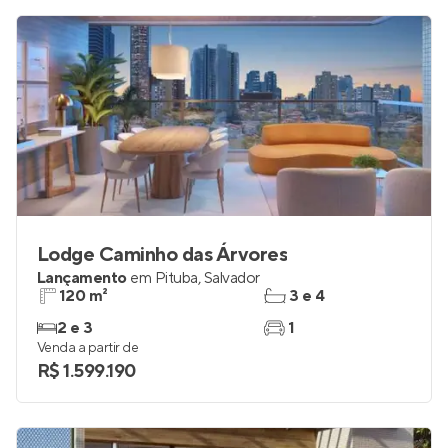
Lodge Caminho das Árvores
Lançamento
em
Pituba
,
Salvador
120 m²
3 e 4
2 e 3
1
Venda a partir de
R$ 1.599.190