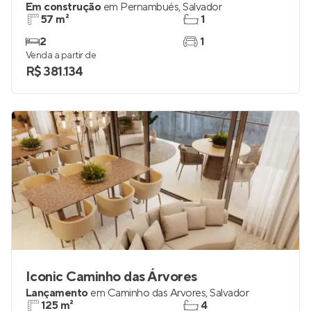
Em construção
em
Pernambués
,
Salvador
57 m²
1
2
1
Venda a partir de
R$ 381.134
Iconic Caminho das Árvores
Lançamento
em
Caminho das Árvores
,
Salvador
125 m²
4