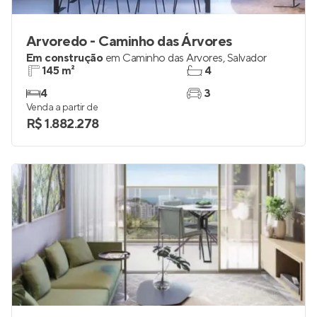
Arvoredo - Caminho das Árvores
Em construção
em
Caminho das Árvores
,
Salvador
145 m²
4
4
3
Venda a partir de
R$ 1.882.278