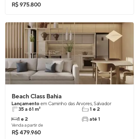
R$ 975.800
Beach Class Bahia
Lançamento
em
Caminho das Árvores
,
Salvador
35 a 61 m²
1 e 2
1 e 2
até 1
Venda a partir de
R$ 479.960