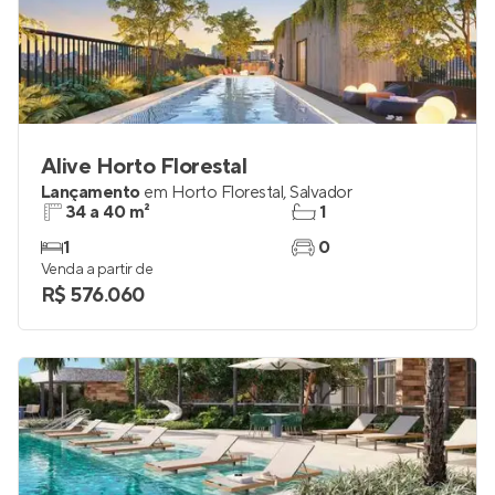
Alive Horto Florestal
Lançamento
em
Horto Florestal
,
Salvador
34 a 40 m²
1
1
0
Venda a partir de
R$ 576.060