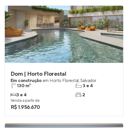
Dom | Horto Florestal
Em construção
em
Horto Florestal
,
Salvador
130 m²
3 e 4
3 e 4
2
Venda a partir de
R$ 1.956.670