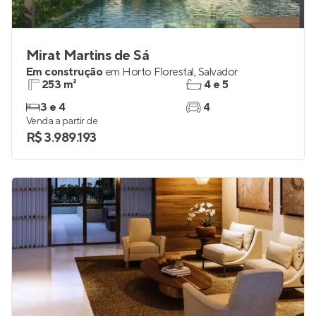
Mirat Martins de Sá
Em construção
em
Horto Florestal
,
Salvador
253 m²
4 e 5
3 e 4
4
Venda a partir de
R$ 3.989.193