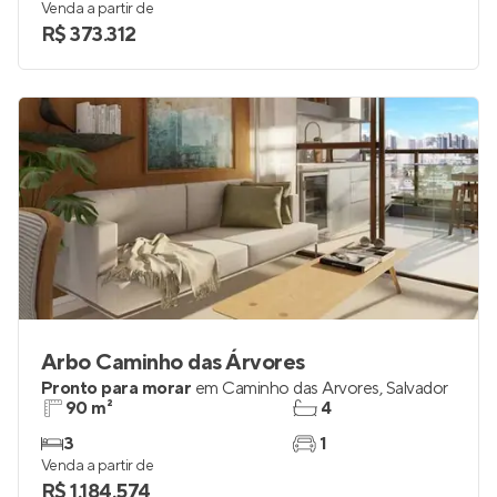
Venda a partir de
R$ 373.312
Arbo Caminho das Árvores
Pronto para morar
em
Caminho das Árvores
,
Salvador
90 m²
4
3
1
Venda a partir de
R$ 1.184.574