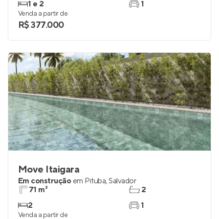
1 e 2
1
Venda a partir de
R$ 377.000
Move Itaigara
Em construção
em
Pituba
,
Salvador
71 m²
2
2
1
Venda a partir de