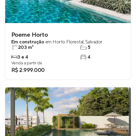
Poeme Horto
Em construção
em
Horto Florestal
,
Salvador
203 m²
5
3 e 4
4
Venda a partir de
R$ 2.999.000