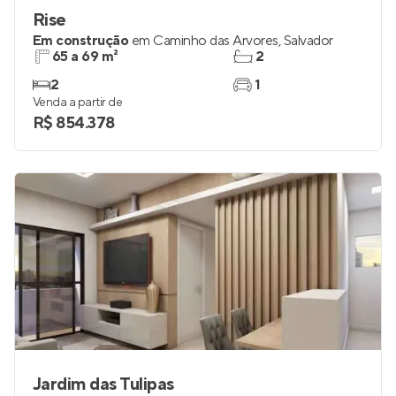
Rise
Em construção
em
Caminho das Árvores
,
Salvador
65 a 69 m²
2
2
1
Venda a partir de
R$ 854.378
Jardim das Tulipas