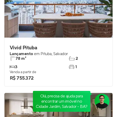
Vivid Pituba
Lançamento
em
Pituba
,
Salvador
78 m²
2
3
1
Venda a partir de
R$ 755.372
Olá, precisa de ajuda para
encontrar um imóvel no
Cidade Jardim, Salvador - BA?