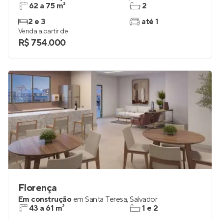
62 a 75 m²
2
2 e 3
até 1
Venda a partir de
R$ 754.000
Florença
Em construção
em
Santa Teresa
,
Salvador
43 a 61 m²
1 e 2