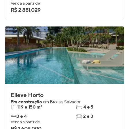
Venda a partir de
R$ 2.881.029
Elleve Horto
Em construção
em
Brotas
,
Salvador
119 e 150 m²
4 e 5
3 e 4
2 e 3
Venda a partir de
R$ 1.609.000