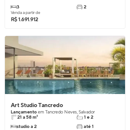
3
2
Venda a partir de
R$ 1.691.912
Art Studio Tancredo
Lançamento
em
Tancredo Neves
,
Salvador
21 a 58 m²
1 e 2
studio a 2
até 1